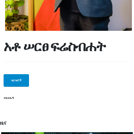
አቶ ሠርፀ ፍሬስብሐት
ዝርዝሮች
ተከተሉኝ
ዜና