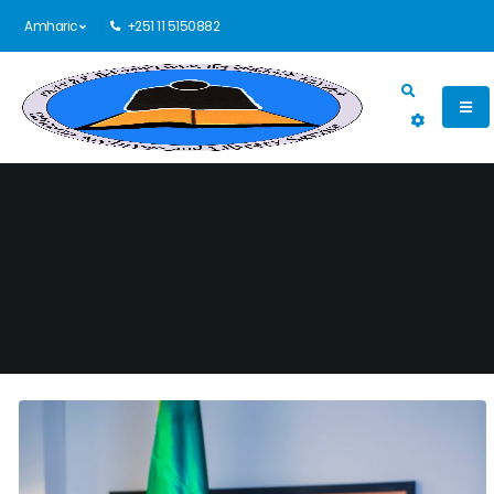
Amharic
+251 11 5150882