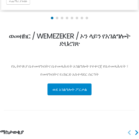
ተጨማሪ ያንብቡ
ወመዘክር / WEMEZEKER / ኦን ላይን የአገልግሎት
ድህረገጽ
የኢትዮጵያ ቤተመዛግብትና ቤተመጻሕፍት አገልግሎት የተቀናጀ የቤተመጻሕፍት ፣
የመዛግብትና የሪከርድ አስተዳደር ስርዓት
ወደ አገልግሎት ፖርታል
ማስታወቂያ