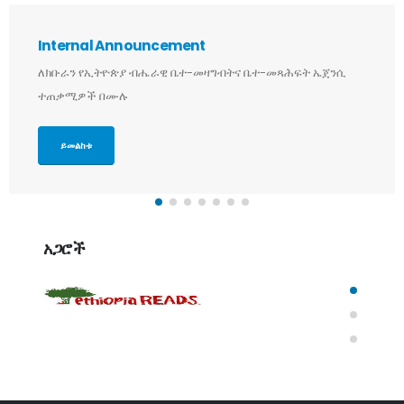
Internal Announcement
ለክቡራን የኢትዮጵያ ብሔራዊ ቤተ-መዛግብትና ቤተ-መጻሕፍት ኤጀንሲ
ተጠቃሚዎች በሙሉ
ይመልከቱ
አጋሮች