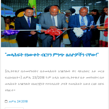
"መጻሕፍት የዕውቀት ብርሃን ምንጭ ፀሐዮቻችን ናቸው!"
(የኢትዮጵያ ቤተመዛግብትና ቤተመጻሕፍት አገልግሎት ዋና ዳይሬክተር አቶ ሠርፀ
ፍሬስብሐት።) ሐምሌ 23/2018 ዓ.ም አዲስ አበባ የኢትዮጵያ ቤተ መዛግብትና ቤተ
መጻሕፍት አገልግሎት በአዘጋጅነት የተሳተፈበት ታላቅ የመጻሕፍት አውደ ርዕይ በይፍ
ተከፈተ።
ሐምሌ 24 2018