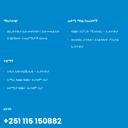
ማስታወቂያ
ጠቃሚ ማስፈንጠሪያዎች
ለኢትዮጵያ ቤተመዛግብትና ቤተመጻሕፍት
ባህልና ስፖርት ሚንስቴር - ኢትዮጵያ
አገልግሎት ተጠቃሚዎች በሙሉ
ወመዘክር ኦንላይን አገልግሎት ፖርታል
ኢትዮጵያ
ተቋማት
አዲስ አበባ ዩኒቨርሲቲ - ኢትዮጵያ
አማራ ክልል ባህልና ቱሪዝም ቢሮ
ኦሮሚያ ባህልና ቱሪዝም ቢሮ
አግኙን
+251 115 150882