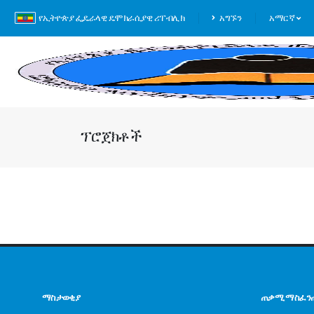
የኢትዮጵያ ፌዴራላዊ ዴሞክራሲያዊ ሪፐብሊክ
አግኙን
አማርኛ
ፕሮጀክቶች
ማስታወቂያ
ጠቃሚ ማስፈን