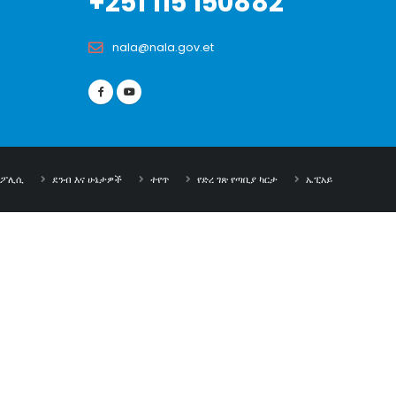
+251 115 150882
nala@nala.gov.et
ት ፖሊሲ
ደንብ እና ሁኔታዎች
ተየጥ
የድረ ገጽ የጣቢያ ካርታ
ኤፒአይ