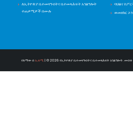
ለኢትዮጵያ ቤተመዛግብትና ቤተመጻሕፍት አገልግሎት
ባህልና ስፖር
ተጠቃሚዎች በሙሉ
ወመዘክር ኦ
የለማው በ
ኢቴሚ
| © 2026 የኢትዮጵያ ቤተመዛግብትና ቤተመጻሕፍት አገልግሎት. መብቱ በ