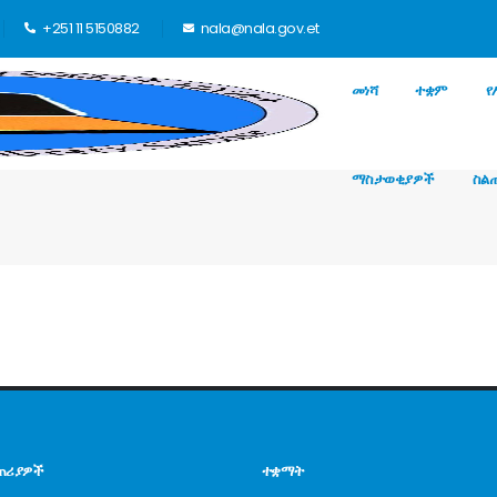
+251 11 5150882
nala@nala.gov.et
መነሻ
ተቋም
የ
ማስታወቂያዎች
ስል
ጠሪያዎች
ተቋማት