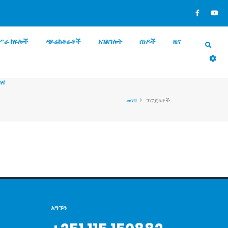
ሥራ ክፍሎች
ዳይሬክቶሬቶች
አገልግሎት
ሰነዶች
ዜና
ጠና
መነሻ
ፕሮጀክቶች
አግኙን