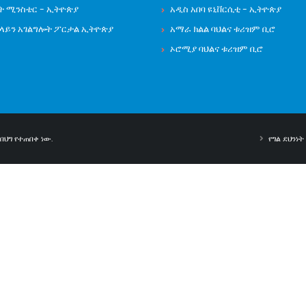
ት ሚንስቴር - ኢትዮጵያ
አዲስ አበባ ዩኒቨርሲቲ - ኢትዮጵያ
ንላይን አገልግሎት ፖርታል ኢትዮጵያ
አማራ ክልል ባህልና ቱሪዝም ቢሮ
ኦሮሚያ ባህልና ቱሪዝም ቢሮ
ህግ የተጠበቀ ነው.
የግል ደህንነ