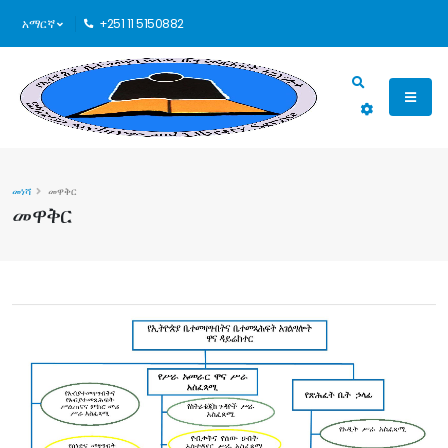
አማርኛ
+251 11 5150882
መነሻ
መዋቅር
መዋቅር