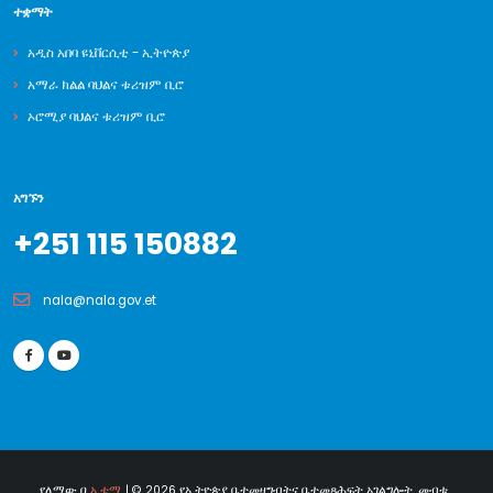
ተቋማት
አዲስ አበባ ዩኒቨርሲቲ - ኢትዮጵያ
አማራ ክልል ባህልና ቱሪዝም ቢሮ
ኦሮሚያ ባህልና ቱሪዝም ቢሮ
አግኙን
+251 115 150882
nala@nala.gov.et
የለማው በ
ኢቴሚ
| © 2026 የኢትዮጵያ ቤተመዛግብትና ቤተመጻሕፍት አገልግሎት. መብቱ