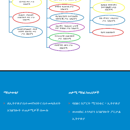
ማስታወቂያ
ጠቃሚ ማስፈንጠሪያዎች
ለኢትዮጵያ ቤተመዛግብትና ቤተመጻሕፍት
ባህልና ስፖርት ሚንስቴር - ኢትዮጵያ
አገልግሎት ተጠቃሚዎች በሙሉ
ወመዘክር ኦንላይን አገልግሎት ፖርታል
ኢትዮጵያ