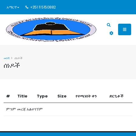
አማርኛ
+251 11 5150882
መነሻ
ሰነዶች
ሰነዶች
#
Title
Type
Size
የተጫነበት ቀን
ድርጊቶች
ምንም መረጃ አልተገኘም