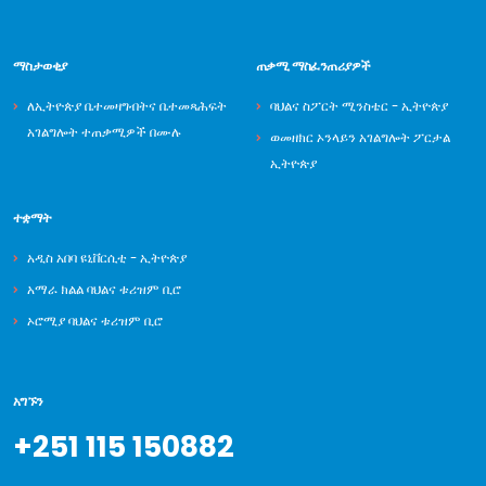
ማስታወቂያ
ጠቃሚ ማስፈንጠሪያዎች
ለኢትዮጵያ ቤተመዛግብትና ቤተመጻሕፍት
ባህልና ስፖርት ሚንስቴር - ኢትዮጵያ
አገልግሎት ተጠቃሚዎች በሙሉ
ወመዘክር ኦንላይን አገልግሎት ፖርታል
ኢትዮጵያ
ተቋማት
አዲስ አበባ ዩኒቨርሲቲ - ኢትዮጵያ
አማራ ክልል ባህልና ቱሪዝም ቢሮ
ኦሮሚያ ባህልና ቱሪዝም ቢሮ
አግኙን
+251 115 150882