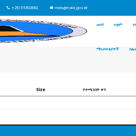
+251 11 5150882
nala@nala.gov.et
መነሻ
ተቋም
የ
ማስታወቂያዎች
ስል
Size
የተጫነበት ቀን