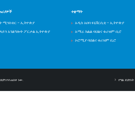
ጠሪያዎች
ተቋማት
ት ሚንስቴር - ኢትዮጵያ
አዲስ አበባ ዩኒቨርሲቲ - ኢትዮጵያ
ንላይን አገልግሎት ፖርታል ኢትዮጵያ
አማራ ክልል ባህልና ቱሪዝም ቢሮ
ኦሮሚያ ባህልና ቱሪዝም ቢሮ
ህግ የተጠበቀ ነው.
የግል ደህንነ