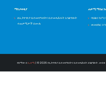
ማስታወቂያ
ጠቃሚ ማስፈን
ለኢትዮጵያ ቤተመዛግብትና ቤተመጻሕፍት አገልግሎት
ባህልና ስፖር
ተጠቃሚዎች በሙሉ
ወመዘክር ኦ
የለማው በ
ኢቴሚ
| © 2026 የኢትዮጵያ ቤተመዛግብትና ቤተመጻሕፍት አገልግሎት. መብቱ በ