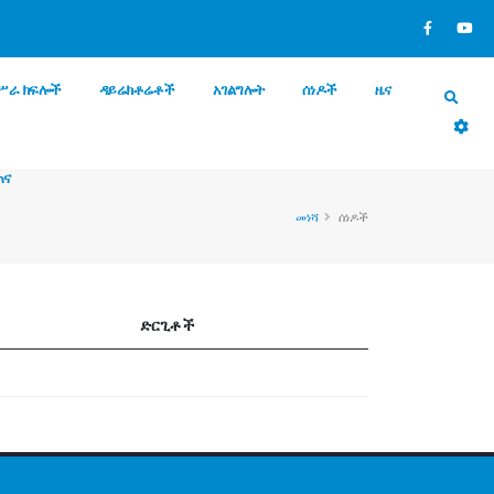
ሥራ ክፍሎች
ዳይሬክቶሬቶች
አገልግሎት
ሰነዶች
ዜና
ጠና
መነሻ
ሰነዶች
ድርጊቶች