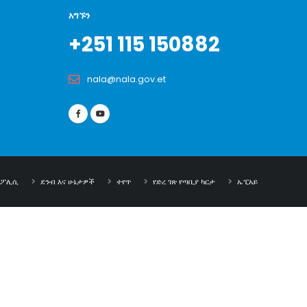
አግኙን
+251 115 150882
nala@nala.gov.et
ት ፖሊሲ
ደንብ እና ሁኔታዎች
ተየጥ
የድረ ገጽ የጣቢያ ካርታ
ኤፒአይ