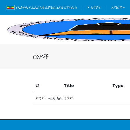
የኢትዮጵያ ፌዴራላዊ ዴሞክራሲያዊ ሪፐብሊክ
አግኙን
አማርኛ
ሰነዶች
#
Title
Type
ምንም መረጃ አልተገኘም