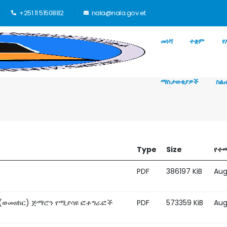
+251 11 5150882
nala@nala.gov.et
መነሻ
ተቋም
የ
ማስታወቂያዎች
ስል
Type
Size
የተጫ
PDF
386197 KiB
Aug
(ወመዘክር) ጅማሮን የሚያሳዩ ፎቶግራፎች
PDF
573359 KiB
Aug