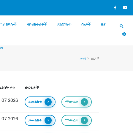
ሥራ ክፍሎች
ዳይሬክቶሬቶች
አገልግሎት
ሰነዶች
ዜና
ጠና
መነሻ
ሰነዶች
ነበት ቀን
ድርጊቶች
 07 2026
ይመልከቱ
ማውረድ
 07 2026
ይመልከቱ
ማውረድ