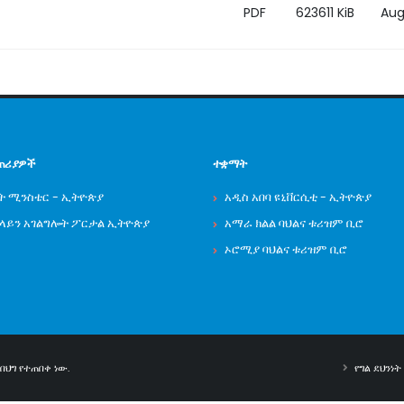
PDF
623611 KiB
Aug
ጠሪያዎች
ተቋማት
ት ሚንስቴር - ኢትዮጵያ
አዲስ አበባ ዩኒቨርሲቲ - ኢትዮጵያ
ንላይን አገልግሎት ፖርታል ኢትዮጵያ
አማራ ክልል ባህልና ቱሪዝም ቢሮ
ኦሮሚያ ባህልና ቱሪዝም ቢሮ
ህግ የተጠበቀ ነው.
የግል ደህንነ