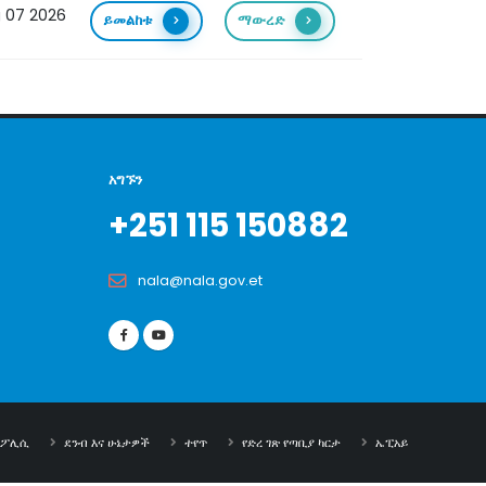
 07 2026
ይመልከቱ
ማውረድ
አግኙን
+251 115 150882
nala@nala.gov.et
ት ፖሊሲ
ደንብ እና ሁኔታዎች
ተየጥ
የድረ ገጽ የጣቢያ ካርታ
ኤፒአይ