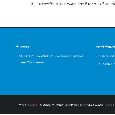
3
በተቋማችን ከሚገኙ የአድዋ ጀግኖች ፎቶግራፎች መካከል
ማስታወቂያ
ጠቃሚ ማስፈን
ለኢትዮጵያ ቤተመዛግብትና ቤተመጻሕፍት አገልግሎት
ባህልና ስፖር
ተጠቃሚዎች በሙሉ
ወመዘክር ኦ
የለማው በ
ኢቴሚ
| © 2026 የኢትዮጵያ ቤተመዛግብትና ቤተመጻሕፍት አገልግሎት. መብቱ በ