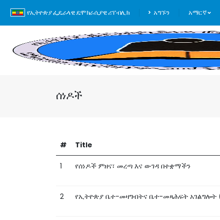
የኢትዮጵያ ፌዴራላዊ ዴሞክራሲያዊ ሪፐብሊክ
አግኙን
አማርኛ
ሰነዶች
#
Title
1
የሰነዶች ምዘና፣ መረጣ እና ውገዳ በተቋማችን
2
የኢትዮጵያ ቤተ-መዛግብትና ቤተ-መጻሕፍት አገልግሎት 