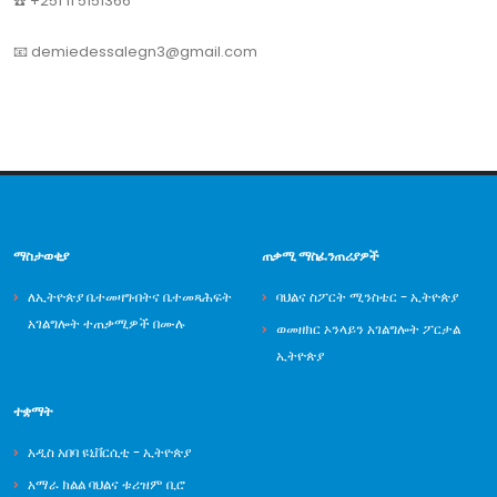
☎️ +251 11 5151366
📧 demiedessalegn3@gmail.com
ማስታወቂያ
ጠቃሚ ማስፈንጠሪያዎች
ለኢትዮጵያ ቤተመዛግብትና ቤተመጻሕፍት
ባህልና ስፖርት ሚንስቴር - ኢትዮጵያ
አገልግሎት ተጠቃሚዎች በሙሉ
ወመዘክር ኦንላይን አገልግሎት ፖርታል
ኢትዮጵያ
ተቋማት
አዲስ አበባ ዩኒቨርሲቲ - ኢትዮጵያ
አማራ ክልል ባህልና ቱሪዝም ቢሮ