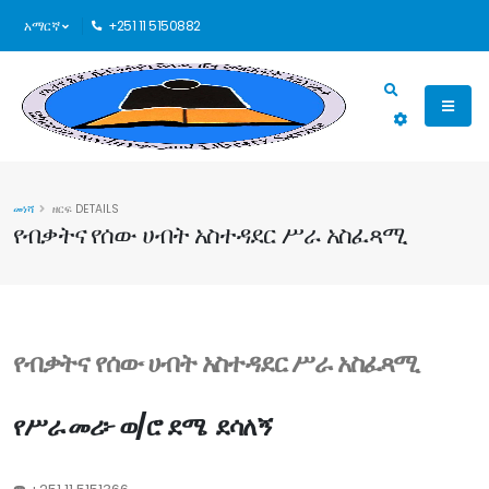
አማርኛ
+251 11 5150882
መነሻ
ዘርፍ DETAILS
የብቃትና የሰው ሀብት አስተዳደር ሥራ አስፈጻሚ
የብቃትና የሰው ሀብት አስተዳደር ሥራ አስፈጻሚ
የሥራ መሪ፦ ወ/ሮ ደሜ ደሳለኝ