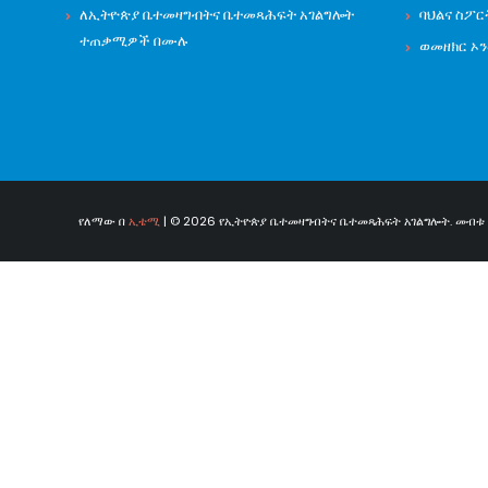
ለኢትዮጵያ ቤተመዛግብትና ቤተመጻሕፍት አገልግሎት
ባህልና ስፖር
ተጠቃሚዎች በሙሉ
ወመዘክር ኦ
የለማው በ
ኢቴሚ
| © 2026 የኢትዮጵያ ቤተመዛግብትና ቤተመጻሕፍት አገልግሎት. መብቱ በ