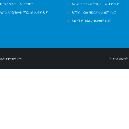
ት ሚንስቴር - ኢትዮጵያ
አዲስ አበባ ዩኒቨርሲቲ - ኢትዮጵያ
ንላይን አገልግሎት ፖርታል ኢትዮጵያ
አማራ ክልል ባህልና ቱሪዝም ቢሮ
ኦሮሚያ ባህልና ቱሪዝም ቢሮ
ህግ የተጠበቀ ነው.
የግል ደህንነ