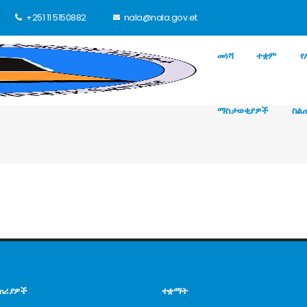
+251 11 5150882
nala@nala.gov.et
መነሻ
ተቋም
የ
ማስታወቂያዎች
ስል
ጠሪያዎች
ተቋማት