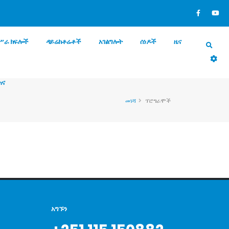
ሥራ ክፍሎች
ዳይሬክቶሬቶች
አገልግሎት
ሰነዶች
ዜና
ጠና
መነሻ
ፕሮግራሞች
አግኙን