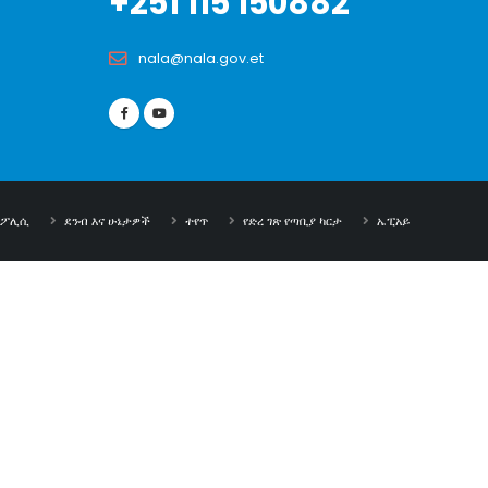
+251 115 150882
nala@nala.gov.et
ት ፖሊሲ
ደንብ እና ሁኔታዎች
ተየጥ
የድረ ገጽ የጣቢያ ካርታ
ኤፒአይ