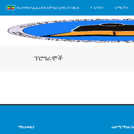
የኢትዮጵያ ፌዴራላዊ ዴሞክራሲያዊ ሪፐብሊክ
አግኙን
አማርኛ
ፕሮግራሞች
ማስታወቂያ
ጠቃሚ ማስፈን