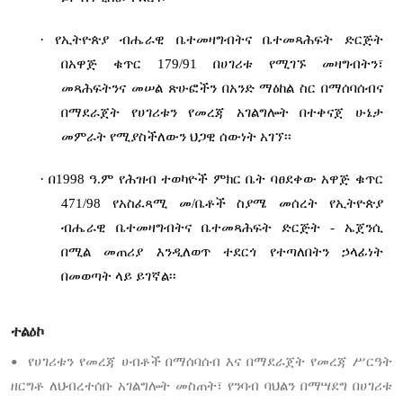
·
የኢትዮጵያ ብሔራዊ ቤተመዛግብትና ቤተመጻሕፍት ድርጅት
በአዋጅ ቁጥር 179/91 በሀገሪቱ የሚገኙ መዛግብትን፣
መጻሕፍትንና መሠል ጽሁፎችን በአንድ ማዕከል ስር በማሰባሰብና
በማደራጀት የሀገሪቱን የመረጃ አገልግሎት በተቀናጀ ሁኔታ
መምራት የሚያስችለውን ህጋዊ ሰውነት አገኘ፡፡
·
በ1998 ዓ.ም የሕዝብ ተወካዮች ምክር ቤት ባፀደቀው አዋጅ ቁጥር
471/98 የአስፈጻሚ መ/ቤቶች ስያሜ መሰረት የኢትዮጵያ
ብሔራዊ ቤተመዛግብትና ቤተመጻሕፍት ድርጅት - ኤጀንሲ
በሚል መጠሪያ እንዲለወጥ ተደርጎ የተጣለበትን ኃላፊነት
በመወጣት ላይ ይገኛል፡፡
ተልዕኮ
የሀገሪቱን
የመረጃ
ሀብቶች
በማሰባሰብ
እና
በማደራጀት
የመረጃ
ሥርዓት
•
ዘርግቶ
ለህብረተሰቡ
አገልግሎት
መስጠት፣
የንባብ
ባህልን
በማሣደግ
በሀገሪቱ