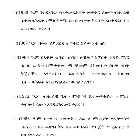
·
በ1958 ዓ.ም በተደረገው የቤተመጻሕፍት መዋቅር ለውጥ ብሔራዊ
ቤተመጻሕፍት የሚል ስያሜ ይዞ በጥንታዊ ቅርሶች አስተዳደር ስር
እንዲሠራ ተደረገ፣
·
በ1967 ዓ.ም በመምሪያ ደረጃ ተዋቅሮ ስራውን ቀጠለ፣
·
በ1968 ዓ.ም በአዋጅ ቁጥር 5ዐ/68 ለባህልና ስፖርት ጉዳይ ሚ/ር
በሀገር ውስጥ ከሚታተሙ ማናቸውም ህትመቶች ሶስት ሶስት
ቅጂዎችን እንዲረከብ በመንግስት የተሰጠውን ስልጣን
ቤተመጻሕፍቱ እንዲያስፈፅም ውክልና አገኘ፣
·
በ1972 ዓ.ም ብሔራዊ ቤተመዛግብትና ቤተመጻሕፍት መምሪያ
ተብሎ ስራውን እንዲያከናውን ተደረገ፣
·
በ1986 ዓ.ም በተደረገ የመዋቅር ለውጥ ምክንያት የኢትዮጵያ
ብሔራዊ ቤተመዛግብትና ቤተመጻሕፍት ድርጅት የሚል ስያሜ
ይዞ እንዲሰራ ተደረገ፣