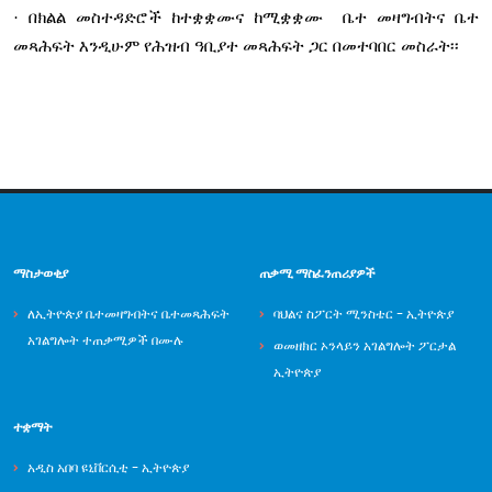
· በክልል መስተዳድሮች ከተቋቋሙና ከሚቋቋሙ ቤተ መዛግብትና ቤተ
መጻሕፍት እንዲሁም የሕዝብ ዓቢያተ መጻሕፍት ጋር በመተባበር መስራት፡፡
ማስታወቂያ
ጠቃሚ ማስፈንጠሪያዎች
ለኢትዮጵያ ቤተመዛግብትና ቤተመጻሕፍት
ባህልና ስፖርት ሚንስቴር - ኢትዮጵያ
አገልግሎት ተጠቃሚዎች በሙሉ
ወመዘክር ኦንላይን አገልግሎት ፖርታል
ኢትዮጵያ
ተቋማት
አዲስ አበባ ዩኒቨርሲቲ - ኢትዮጵያ