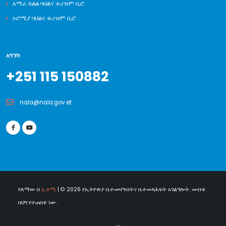
አማራ ክልል ባህልና ቱሪዝም ቢሮ
ኦሮሚያ ባህልና ቱሪዝም ቢሮ
አግኙን
+251 115 150882
nala@nala.gov.et
የለማው በ
ኢቴሚ
| © 2026 የኢትዮጵያ ቤተመዛግብትና ቤተመጻሕፍት አገልግሎት. መብቱ
በህግ የተጠበቀ ነው.