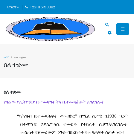
አማርኛ
+251 11 5150882
መነሻ
ስለ ተቋሙ
ስለ ተቋሙ
ስለ ተቋሙ
የዛሬው የኢትዮጵያ ቤተመዛግብትና ቤተመጻሕፍት አገልግሎት
·
“
የሕዝብ ቤተመጻሕፍት ወመዘክር” በሚል ስያሜ በ1936 ዓ.ም
በቀዳማዊ ኃይለሥላሴ ተመርቆ የተከፈተ ሲሆን፤አገልግሎት
መስጠት የጀመረውም ንጉሱ ባበረከቱት የመጻሕፍት ስጦታ ነው፣