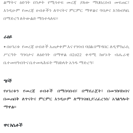
ልማትና
ዕድገት
በንቃት
የሚሳተፍ
መረጃ
ያለው
ማህበረሰብ
መፍጠር፣
እንዲሁም
የመረጃ
ሀብቶችን
ለጥናትና
ምርምር
ማዋልና
ጥበቃና
እንክብካቤ
በማድረግ
ለትውልድ
ማስተላለፍ፡፡
ራዕይ
በሀገሪቱ
የመረጃ
ሀብቶች
አጠቃቀም
እና
የንባብ
ባህል
በማዳበር
ለዲሞክራሲ
•
ሥርዓት
ግንባታና
ለዕድገት
በማዋል
በ
ዐ
ቀዳሚ
ከሆኑት
ብሔራዊ
2
22
ቤተመዛግብትና
ቤተመጻሕፍት
ማዕከላት
አንዱ
ማድረግ፣
ግቦች
የሀገሪቱን የመረጃ ሀብቶች በማሰባሰብ፣ በማደራጀት፣ በመንከባከብና
በመጠበቅ ለጥናትና ምርምር እንዲሁም ለማገናዘቢያ/ሪፈረንስ/ አገልግሎት
ማዋል፡፡
ዋና እሴቶች