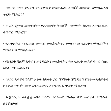
· በውጭ ሀገር ያሉትን የኢትዮጵያ የስነጽሑፍ ቅርሶች ወደሀገር ለማስመለስ
ጥረት ማድረግ፣
· ዋና/ኦሪጅናል መዛግብትና የዶክመንት ቅርሶች በቋሚነት ከአገር እንዳይወጡ
ቁጥጥር ማድረግ፣
· የኢትዮጵያ ብሔራዊ መዝገበ መጻሕፍትንና መዝገበ መጽሔትን ማዘጋጀት፣
ማሳተምና ማሠራጨት፣
· የአገሪቱ ዓለም አቀፍ ስታንዳርድ የመጻሕፍትና የመጽሔት መለያ ቁጥር ሰጪ
አካል ሆኖ መስራት፣
· ከአገር አቀፍና ዓለም አቀፍ አካላት ጋር ግንኙነት በማድረግ የቤተመጻሕፍትና
የቤተመዛግብት ሙያ እንዲያድግና እንዲስፋፋ ጥረት ማድረግ፣
· ኤጀንሲው ለተቋቋመበት ዓላማ የስልጠና ማዕከል ሆኖ መስራት የሚሉት
ይገኙበታል፣