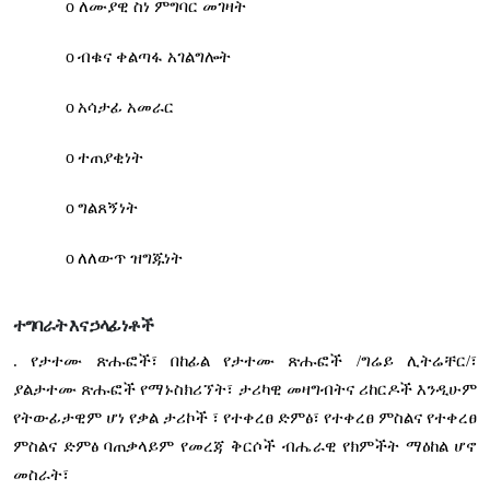
o
ለሙያዊ ስነ ምግባር መገዛት
o
ብቁና ቀልጣፋ አገልግሎት
o
አሳታፊ አመራር
o
ተጠያቂነት
o
ግልጸኝነት
o
ለለውጥ ዝግጁነት
ተግባራት እና ኃላፊነቶች
. የታተሙ ጽሑፎች፣ በከፊል የታተሙ ጽሑፎች /ግሬይ ሊትሬቸር/፣
ያልታተሙ ጽሑፎች የማኑስክሪኘት፣ ታሪካዊ መዛግብትና ሪከርዶች እንዲሁም
የትውፊታዊም ሆነ የቃል ታሪኮች ፣ የተቀረፀ ድምፅ፣ የተቀረፀ ምስልና የተቀረፀ
ምስልና ድምፅ ባጠቃላይም የመረጃ ቅርሶች ብሔራዊ የክምችት ማዕከል ሆኖ
መስራት፣