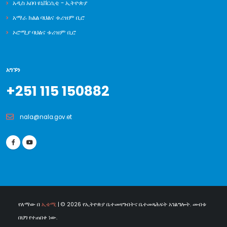
አዲስ አበባ ዩኒቨርሲቲ - ኢትዮጵያ
አማራ ክልል ባህልና ቱሪዝም ቢሮ
ኦሮሚያ ባህልና ቱሪዝም ቢሮ
አግኙን
+251 115 150882
nala@nala.gov.et
የለማው በ
ኢቴሚ
| © 2026 የኢትዮጵያ ቤተመዛግብትና ቤተመጻሕፍት አገልግሎት. መብቱ
በህግ የተጠበቀ ነው.