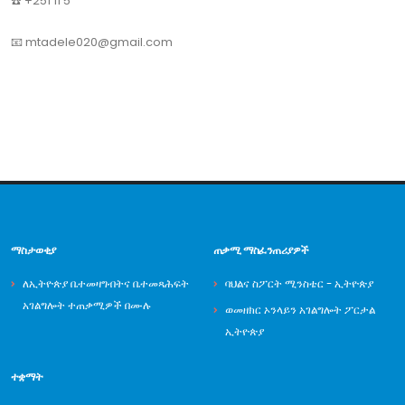
☎️ +251 11 5
📧 mtadele020@gmail.com
ማስታወቂያ
ጠቃሚ ማስፈንጠሪያዎች
ለኢትዮጵያ ቤተመዛግብትና ቤተመጻሕፍት
ባህልና ስፖርት ሚንስቴር - ኢትዮጵያ
አገልግሎት ተጠቃሚዎች በሙሉ
ወመዘክር ኦንላይን አገልግሎት ፖርታል
ኢትዮጵያ
ተቋማት