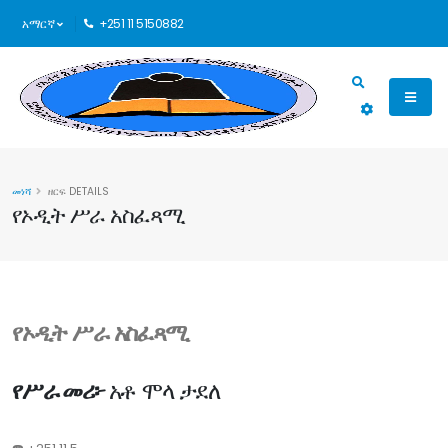
አማርኛ
+251 11 5150882
መነሻ
ዘርፍ DETAILS
የኦዲት ሥራ አስፈጻሚ
የኦዲት ሥራ አስፈጻሚ
የሥራ መሪ፦
አቶ ሞላ ታደለ