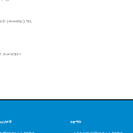
ፍት (ወመዘክር) ግቢ
ት ይመዝገቡ፡፡
ጠሪያዎች
ተቋማት
ት ሚንስቴር - ኢትዮጵያ
አዲስ አበባ ዩኒቨርሲቲ - ኢትዮጵያ