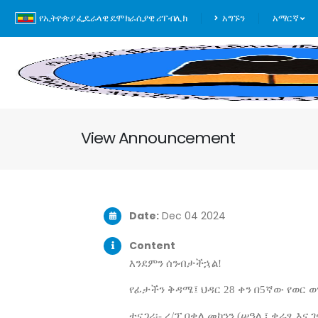
የኢትዮጵያ ፌዴራላዊ ዴሞክራሲያዊ ሪፐብሊክ
አግኙን
አማርኛ
View Announcement
Date:
Dec 04 2024
Content
እንደምን ሰንብታችኋል!
የፊታችን ቅዳሜ፤ ህዳር 28 ቀን በ5ኛው የወር 
ተናጋሪ፡- ረ/ፕ በቀለ መኮንን (ሠዓሊ፣ ቀራፂ እና 