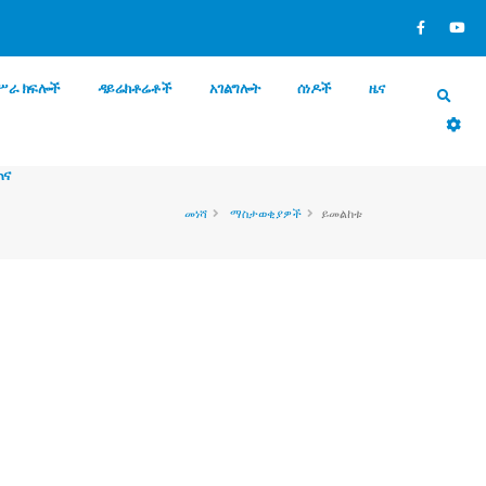
ሥራ ክፍሎች
ዳይሬክቶሬቶች
አገልግሎት
ሰነዶች
ዜና
ጠና
መነሻ
ማስታወቂያዎች
ይመልከቱ