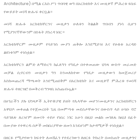
Architecture) በሚል ርእስ ሥነ ጥበባዊ ወግ በአርክቴክት እና ሙዚቀኛ ምሕረቱ ዩሴፍ
የውይይት መነሻ ጽሑፍ ቀርቧል።
መነሻ ጽሑፉ አርክቴክቸርንና ሙዚቃን ሁለቱን ትልልቅ ጥበብን ያነሳ ሲሆን
የሚያገናኛቸውንም በስፋት ያስረዳ ነበር።
አርክቴክቸርም ሙዚቃም የሳይንስ ሙያን ጠቅሎ እንደሚይዝ እና የሁለቱ አረዳድ
ልዩነቱንም ተነስቷል።
አርክቴክቸርን ልምድ ለማድረግ ከፈለግን የግዴታ በተቀመጠው ህንጻ ውስጥ መራመድ
መቻል ሲኖርብን ሙዚቃን ግን ስንመለከተው የግዴታ ሙዚቃውን ከመጀመሪያ
እስከመጨረሻ ማጫወት እንደሚጠበቅም በአርክቴክት እና ሙዚቀኛ ምሕረቱ የመነሻ
ጽሑፍ ተዘርዝሮ በመቅረብ ግንዛቤ አስጨብጧል።
በሀገራችን ያሉ ህንጻዎች ኢትዮጵያዊ ይዘት የሌላቸው መሆን፣ሙዚቃንና አርክቴክቸርን
አዋህዶ መቀጠል የተጀመረበት ጊዜ በመምጣቱ መደሰታቸውንና በውስጥ ላይ ሀሳቡ ኖሮ
ሳይገለጽ ለረዠም ዘመናት ተይዞ የነበረ ነገር አሁን በዚህ መልክ መገለጹ ከዚህ በፊት
በሙያው የተዋረዱ ሰዎች መከበሪያቸው ዘመን እንደሆነም ከታዳሚዎች ተነስቷል።
በዘርፉ የሚታየውን ክፍተት ለመሸፈን የተደረገውን ለዘርፉ ትኩረት በመስጠት ሙዚቃንና