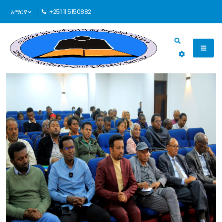
አማርኛ
+251 11 5150882