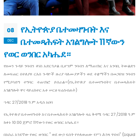
የኢትዮጵያ ቤተመዛግብት እና
08
ቤተመጻሕፍት አገልግሎት 11ኛውን
DEC
የወር ወንበር አካሔደ።
የዘመን ጉዳይ ንባብን ቀነስ አድርጎታል ቢሆንም ንባብን ለማጠናከር እና አንባቢ ትውልድን
ለመፍጠር በተለያዩ ርእሰ ጉዳዮች ዙሪያ ባለሙያዎችን ወደ ተቋማችን በመጋበዝ ንባብን
የሚያሳድግ ተግባር ተጠናክሮ ይሰራል።(የኢትዮጵያ ቤተመዛግብትና ቤተመጻሕፍት
አገልግሎት ዋና ዳይሬክተር አቶ ሠርፀ ፍሬስብሐት)
ኀዳር 27/2018 ዓ.ም አዲስ አበባ
የኢትዮጵያ ቤተመዛግብት እና ቤተመጻሕፍት አገልግሎት ዛሬ ቅዳሜ ኅዳር 27 /2018 ዓ.ም
ከቀኑ 10:00 ጀምሮ 11ኛውን የወር ወንበር አካሔደ።
በአስራ አንደኛው የወር ወንበር " ወደ ውኃ ፍሰት የተለወጠው የሥነ ሕንጻ ጥበብ" (Liquid