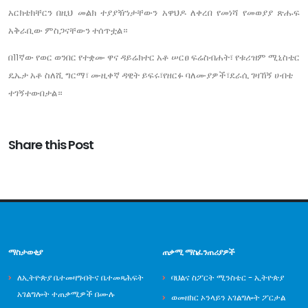
አርክቴክቸርን በዚህ መልክ ተያያዥነታቸውን አዋህዶ ለቀረበ የመነሻ የመወያያ ጽሑፍ
አቅራቢው ምስጋናቸውን ተሰጥቷል።
በ11ኛው የወር ወንበር የተቋሙ ዋና ዳይሬክተር አቶ ሠርፀ ፍሬስብሐት፣ የቱሪዝም ሚኒስቴር
ዴኤታ አቶ ስለሺ ግርማ፣ ሙዚቀኛ ዳዊት ይፍሩ፣የዘርፉ ባለሙያዎች፣ደራሲ ገዛኸኝ ሀብቴ
ተገኝተውበታል።
Share this Post
ማስታወቂያ
ጠቃሚ ማስፈንጠሪያዎች
ለኢትዮጵያ ቤተመዛግብትና ቤተመጻሕፍት
ባህልና ስፖርት ሚንስቴር - ኢትዮጵያ
አገልግሎት ተጠቃሚዎች በሙሉ
ወመዘክር ኦንላይን አገልግሎት ፖርታል