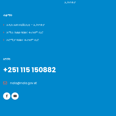
ኢትዮጵያ
ተቋማት
አዲስ አበባ ዩኒቨርሲቲ - ኢትዮጵያ
አማራ ክልል ባህልና ቱሪዝም ቢሮ
ኦሮሚያ ባህልና ቱሪዝም ቢሮ
አግኙን
+251 115 150882
nala@nala.gov.et