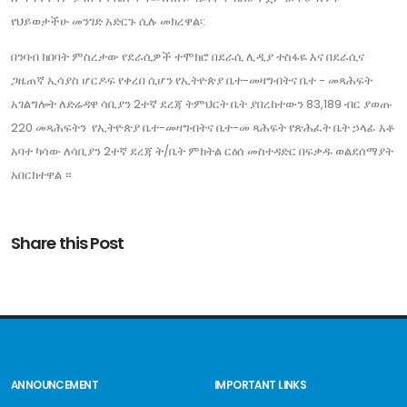
የህይወታችሁ መንገድ አድርጉ ሲሉ መክረዋል፡:
በንባብ ክበባት ምስረታው የደራሲዎች ተሞክሮ በደራሲ ሊዲያ ተስፋዬ እና በደራሲና
ጋዜጠኛ ኢሳያስ ሆርዶፍ የቀረበ ሲሆን የኢትዮጵያ ቤተ-መዛግብትና ቤተ - መጻሕፍት
አገልግሎት ለድሬዳዋ ሳቢያን 2ተኛ ደረጃ ትምህርት ቤት ያበረከተውን 83,189 ብር ያወጡ
220 መጻሕፍትን የኢትዮጵያ ቤተ-መዛግብትና ቤተ-መ ጻሕፍት የጽሕፈት ቤት ኃላፊ አቶ
አባተ ካሳው ለሳቢያን 2ተኛ ደረጃ ት/ቤት ምክትል ርዕሰ መስተዳድር በፍቃዱ ወልደሰማያት
አበርክተዋል ።
Share this Post
ANNOUNCEMENT
IMPORTANT LINKS