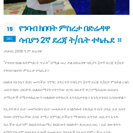
የንባብ ክበባት ምስረታ በድሬዳዋ
15
ሳብያን 2ኛ ደረጃ ት/ቤት ተካሔደ ።
DEC
ታህሳስ 2018 ዓ.ም ድሬዳዋ
"የንባብ ባህል ለትምህርት ጥራት" በሚል መሪ ቃል በድሬዳዋ ሳቢያን 2ተኛ ደረጃ ት/ቤት
የንባብ ክበባት ምስረታ ተካሔደ።
በዕለቱ የእንኳን ደህና መጣችሁ ንግግር ያደረጉት የሳቢያን 2ተኛ ደረጃ ት/ቤት ምክትል ርዕሰ
መስተዳድር በፍቃዱ ወልደሰማያት የተገኘው ድጋፍ ከፍተኛ ዋጋ የሚሰጠው በመሆኑ
ተማሪዎች የሚተላለፈውን መልዕክት በትኩረት እንዲከታተሉና እንዲተገብሩ አሳስበዋል።
የኢትዮጵያ ቤተ-መዛግብትና ቤተ-መጻሕፍት አገልግሎት የጽሕፈት ቤት ኃላፊ አቶ አባተ
ካሳው በንግግራቸው እንደ ተማሪ ትምህርታችሁን ማንበብና አጥንቶ መፈተን አንዱ
ስራችሁ ቢሆንም ከዚህ በተጨማሪ ለህይወት ክህሎት፣ ለመመራመር ፣ ሰፊ ዕውቀትን
ለማግኘት የምታነቡትን ሌሎች የመጽሐፍ ዓይነቶች ከአሁን ጀምራችሁ አንዱ