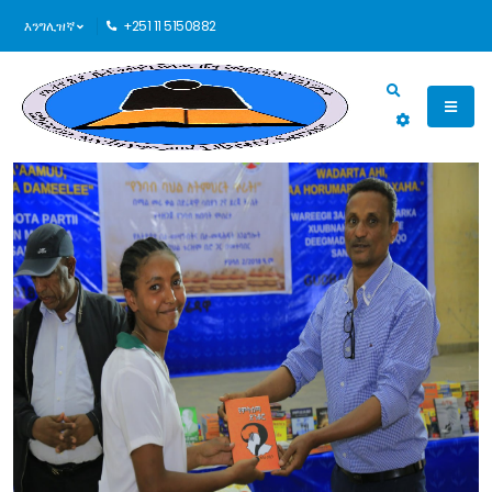
እንግሊዝኛ
+251 11 5150882