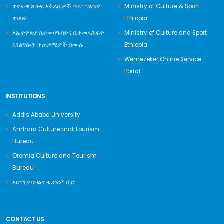
ጥናታዊ ጽሁፍ አቅራቢዎች ጥሪ ፡ ግእዝና
Ministry of Culture & Sport-
ጥበባት
Ethiopia
ለኢትዮጵያ ቤተመዛግብትና ቤተመጻሕፍት
Ministry of Culture and Sport
አገልግሎት ተጠቃሚዎች በሙሉ
Ethiopia
Wemezeker Online Service
Portal
INSTITUTIONS
Addis Ababa University
Amhara Culture and Tourism
Bureau
Oromia Culture and Tourism
Bureau
ኦሮሚያ ባህልና ቱሪዝም ቢሮ
CONTACT US