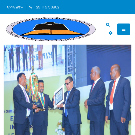
እንግሊዝኛ
+251 11 5150882