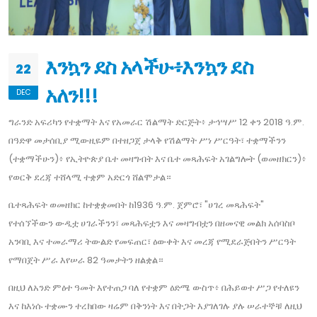
እንኳን ደስ አላችሁ፥እንኳን ደስ
22
አለን!!!
DEC
ግራንድ አፍሪካን የተቋማት እና የአመራር ሽልማት ድርጅት፥ ታኅሣሥ 12 ቀን 2018 ዓ.ም.
በዓድዋ መታሰቢያ ሚውዚዬም በተዘጋጀ ታላቅ የሽልማት ሥነ ሥርዓት፣ ተቋማችንን
(ተቋማችሁን)፥ የኢትዮጵያ ቤተ መዛግብት እና ቤተ መጻሕፍት አገልግሎት (ወመዘክርን)፥
የወርቅ ደረጃ ተሸላሚ ተቋም አድርጎ ሸልሞታል።
ቤተጻሕፍት ወመዘክር ከተቋቋመበት ከ1936 ዓ.ም. ጀምሮ፣ "ሀገረ መጻሕፍት"
የተሰኘችውን ውዲቷ ሀገራችንን፣ መጻሕፍቷን እና መዛግብቷን በዘመናዊ መልክ አሰባስቦ
አንባቢ እና ተመራማሪ ትውልድ የመፍጠር፣ ዕውቀት እና መረጃ የሚደራጅበትን ሥርዓት
የማበጀት ሥራ እየሠራ 82 ዓመታትን ዘልቋል።
በዚህ ለአንድ ምዕተ ዓመት እየተጠጋ ባለ የተቋም ዕድሜ ውስጥ፥ በሕይወተ ሥጋ የተለዩን
እና ከእነሱ ተቋሙን ተረክበው ዛሬም በቅንነት እና በትጋት እያገለገሉ ያሉ ሠራተኞቹ ለዚህ