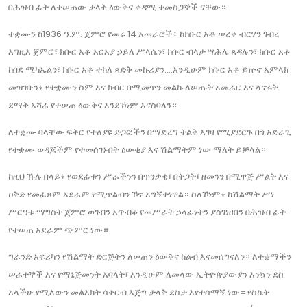
በሕዝብ ፊት ለተሠጠው ታላቅ ዕውቅና ቀዳሚ ተመስጋኞች ናቸው።
ተቋሙን ከ1936 ዓ.ም. ጀምሮ የመሩ 14 አመራሮች፥ ከክቡር አቶ ሠረቀ ብርሃን ገብረ
እግዚእ ጀምሮ፣ ክቡር አቶ አርአያ ኃይለ ሥላሴን፣ ክቡር ብላታ ሣሕሌ ጸዳሉን፣ ክቡር አቶ
ከበደ ሚካኤልን፣ ክቡር አቶ ተክለ ጻድቅ መኩሪያን....እንዲሁም ክቡር አቶ ይኵኖ አምላክ
መዝገቡን፥ የተቋሙን ስም እና ክብር በሚመጥን መልኩ ለሠጡት አመራር እና ላኖሩት
ደማቅ አሻራ የተሠጠ ዕውቅና እንደኾነም እናስባለን።
ለተቋሙ ባላቸው ፍቅር የተለያዩ ድጋፎችን በማድረግ ትልቅ እገዛ የሚያደርጉ በጎ አድራጊ
የተቋሙ ወዳጆችም የተመሰገኑበት ዕውቂያ እና ሽልማትም ነው ማለት ይቻላል።
ከዚህ ኹሉ በላይ፥ የወደፊቱን ሥራችንን በጥንቃቄ፣ በትጋት፣ ዘመንን በሚዋጅ ሥልት እና
ዐቅድ የመፈጸም አደራም የሚጥልብን ኾኖ አግኝተነዋል። ስለኾነም፥ ከሽልማት ሥነ
ሥርዓቱ ማግስት ጀምሮ ወገብን አጥብቆ የመሥራት ኃላፊነትን ያስገነዘበን በሕዝብ ፊት
የተሠጠ አደራም ጭምር ነው።
ግራንድ አፍሪካን የሽልማት ድርጅትን ለሠጠን ዕውቅና ከልብ እናመሰግናለን። ለተቋማችን
ሠራተኞች እና የማኔጅመንት አባላት፣ እንዲሁም ለመላው ኢትዮጵያውያን እንኳን ደስ
አላችሁ የሚለውን መልእክት ሳቀርብ እጅግ ታላቅ ደስታ እየተሰማኝ ነው። የስኬት