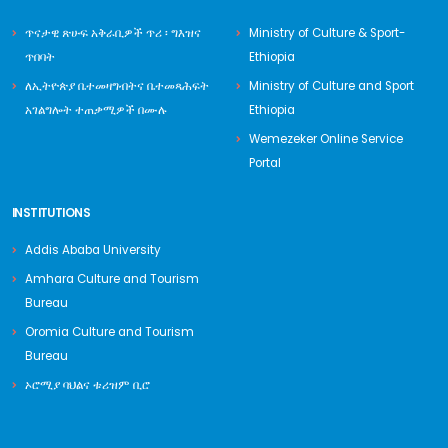
ጥናታዊ ጽሁፍ አቅራቢዎች ጥሪ ፡ ግእዝና
Ministry of Culture & Sport-
ጥበባት
Ethiopia
ለኢትዮጵያ ቤተመዛግብትና ቤተመጻሕፍት
Ministry of Culture and Sport
አገልግሎት ተጠቃሚዎች በሙሉ
Ethiopia
Wemezeker Online Service
Portal
INSTITUTIONS
Addis Ababa University
Amhara Culture and Tourism
Bureau
Oromia Culture and Tourism
Bureau
ኦሮሚያ ባህልና ቱሪዝም ቢሮ