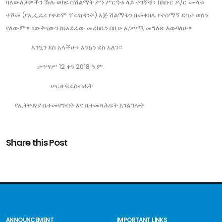
ባለውለታዎችን ኹሉ ወክዬ በሽልማት ሥነ ሥርዓቱ ላይ ተገኝቼ፥ ከክቡር ዶ/ር ሙላቱ
ተሾመ (የኢፌዴሪ የቀድሞ ፕሬዝዳንት) እጅ ሽልማቱን በመቀበሌ የተሰማኝ ደስታ ወሰን
የለውም። ዕውቅናውን ከነአደራው መረከቤን በዚሁ አጋጣሚ መግለጽ እወዳለሁ።
እንኳን ደስ አላችሁ፥ እንኳን ደስ አለን።
ታኅሣሥ 12 ቀን 2018 ዓ.ም.
ሠርፀ ፍሬስብሐት
የኢትዮጵያ ቤተመዛግብት እና ቤተመጻሕፍት አገልግሎት
Share this Post
ANNOUNCEMENT
IMPORTANT LINKS