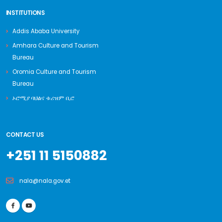
INSTITUTIONS
Addis Ababa University
Amhara Culture and Tourism
Bureau
Oromia Culture and Tourism
Bureau
ኦሮሚያ ባህልና ቱሪዝም ቢሮ
CONTACT US
+251 11 5150882
nala@nala.gov.et