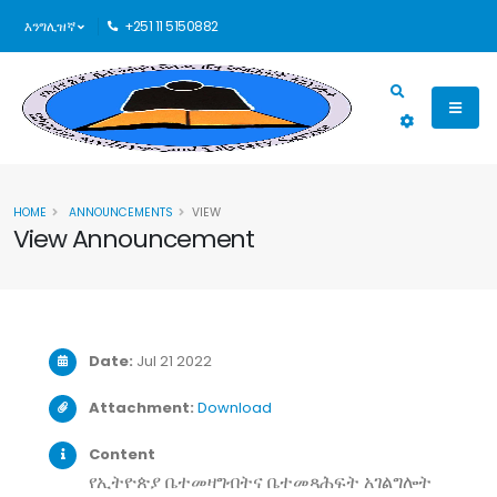
እንግሊዝኛ
+251 11 5150882
HOME
ANNOUNCEMENTS
VIEW
View Announcement
Date:
Jul 21 2022
Attachment:
Download
Content
የኢትዮጵያ
ቤተመዛግብትና
ቤተመጻሕፍት
አገልግሎት