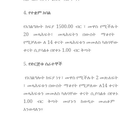
4.
የተቋም
አባል
1500
.00
የአገልግሎት
ክፍያ
ብር
፣
መዋስ
የሚችሉት
20
መጻሕፍት፣
መጻሕፍትን
በውሰት
ማቆየት
14
የሚቻለው
ለ
ቀናት
መጻሕፍቱን
መመለስ
ካለባቸው
1.00
ቀናት
ሲያሳልፉ
በየቀኑ
ብር
ቅጣት
5.
የድርጅቱ
ሰራተኞች
2
የአገልግሎት
ክፍያ
ነፃ
፣
መዋስ
የሚችሉት
መጽሐፍት
14
፣
መጻሕፍቱን
በውሰት
ማቆየት
የሚቻለው
ለ
ቀናት
መጻሕፍቱን
መመለስ
ካለባቸው
ቀናት
ሲያሳልፉ
በየቀኑ
1.00
ብር
ቅጣት
መሆኑን
ከወዲሁ
መጠቆም
እንወዳለን፡፡