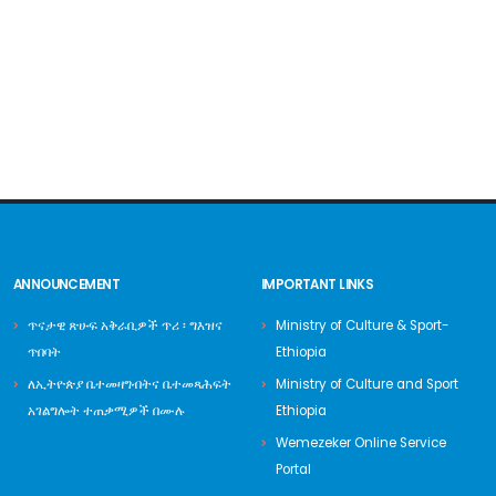
ANNOUNCEMENT
IMPORTANT LINKS
ጥናታዊ ጽሁፍ አቅራቢዎች ጥሪ ፡ ግእዝና
Ministry of Culture & Sport-
ጥበባት
Ethiopia
ለኢትዮጵያ ቤተመዛግብትና ቤተመጻሕፍት
Ministry of Culture and Sport
አገልግሎት ተጠቃሚዎች በሙሉ
Ethiopia
Wemezeker Online Service
Portal