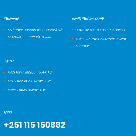
ማስታወቂያ
ጠቃሚ ማስፈንጠሪያዎች
ለኢትዮጵያ ቤተመዛግብትና ቤተመጻሕፍት
ባህልና ስፖርት ሚንስቴር - ኢትዮጵያ
አገልግሎት ተጠቃሚዎች በሙሉ
ወመዘክር ኦንላይን አገልግሎት ፖርታል
ኢትዮጵያ
ተቋማት
አዲስ አበባ ዩኒቨርሲቲ - ኢትዮጵያ
አማራ ክልል ባህልና ቱሪዝም ቢሮ
ኦሮሚያ ባህልና ቱሪዝም ቢሮ
አግኙን
+251 115 150882