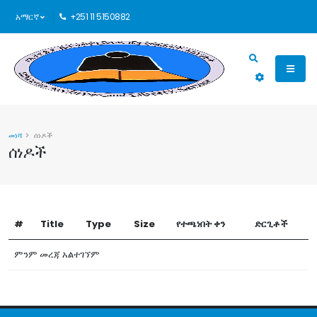
አማርኛ
+251 11 5150882
መነሻ
ሰነዶች
ሰነዶች
#
Title
Type
Size
የተጫነበት ቀን
ድርጊቶች
ምንም መረጃ አልተገኘም