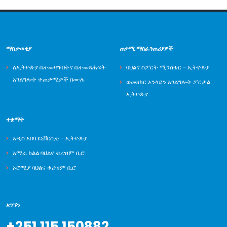
ማስታወቂያ
ጠቃሚ ማስፈንጠሪያዎች
ለኢትዮጵያ ቤተመዛግብትና ቤተመጻሕፍት
ባህልና ስፖርት ሚንስቴር - ኢትዮጵያ
አገልግሎት ተጠቃሚዎች በሙሉ
ወመዘክር ኦንላይን አገልግሎት ፖርታል
ኢትዮጵያ
ተቋማት
አዲስ አበባ ዩኒቨርሲቲ - ኢትዮጵያ
አማራ ክልል ባህልና ቱሪዝም ቢሮ
ኦሮሚያ ባህልና ቱሪዝም ቢሮ
አግኙን
+251 115 150882