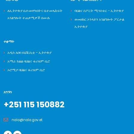
ለኢትዮጵያ ቤተመዛግብትና ቤተመጻሕፍት
ባህልና ስፖርት ሚንስቴር - ኢትዮጵያ
አገልግሎት ተጠቃሚዎች በሙሉ
ወመዘክር ኦንላይን አገልግሎት ፖርታል
ኢትዮጵያ
ተቋማት
አዲስ አበባ ዩኒቨርሲቲ - ኢትዮጵያ
አማራ ክልል ባህልና ቱሪዝም ቢሮ
ኦሮሚያ ባህልና ቱሪዝም ቢሮ
አግኙን
+251 115 150882
nala@nala.gov.et