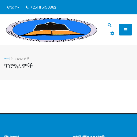
አማርኛ
+251 11 5150882
መነሻ
ፕሮግራሞች
ፕሮግራሞች
ማስታወቂያ
ጠቃሚ ማስፈንጠሪያዎች