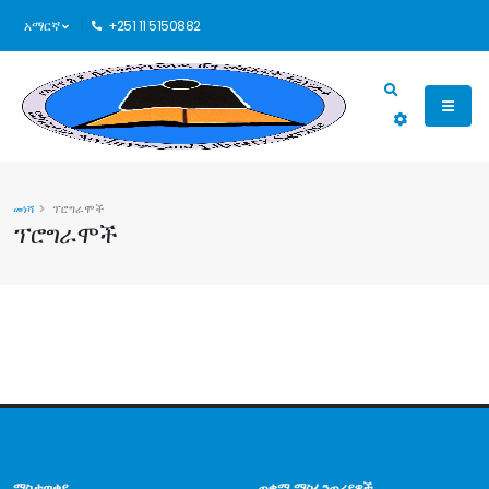
አማርኛ
+251 11 5150882
መነሻ
ፕሮግራሞች
ፕሮግራሞች
ማስታወቂያ
ጠቃሚ ማስፈንጠሪያዎች