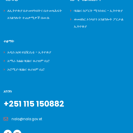
ለኢትዮጵያ ቤተመዛግብትና ቤተመጻሕፍት
ባህልና ስፖርት ሚንስቴር - ኢትዮጵያ
አገልግሎት ተጠቃሚዎች በሙሉ
ወመዘክር ኦንላይን አገልግሎት ፖርታል
ኢትዮጵያ
ተቋማት
አዲስ አበባ ዩኒቨርሲቲ - ኢትዮጵያ
አማራ ክልል ባህልና ቱሪዝም ቢሮ
ኦሮሚያ ባህልና ቱሪዝም ቢሮ
አግኙን
+251 115 150882
nala@nala.gov.et