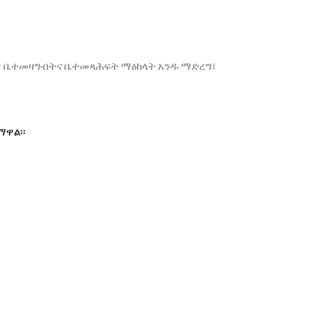
ዊ
ቤተመዛግብትና
ቤተመጻሕፍት
ማዕከላት
አንዱ
ማድረግ፣
ማዋል፡፡