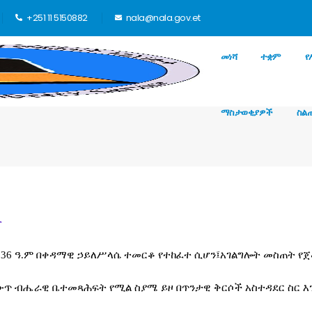
+251 11 5150882
nala@nala.gov.et
መነሻ
ተቋም
የ
ማስታወቂያዎች
ስል
ት
36 ዓ.ም በቀዳማዊ ኃይለሥላሴ ተመርቆ የተከፈተ ሲሆን፤አገልግሎት መስጠት የ
ውጥ ብሔራዊ ቤተመጻሕፍት የሚል ስያሜ ይዞ በጥንታዊ ቅርሶች አስተዳደር ስር እ