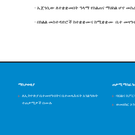
· ኤጀንሲው ለተቋቋመበት ዓላማ የስልጠና ማዕከል ሆኖ መስ
· በክልል መስተዳድሮች ከተቋቋሙና ከሚቋቋሙ ቤተ መዛግብ
ማስታወቂያ
ጠቃሚ ማስፈን
ለኢትዮጵያ ቤተመዛግብትና ቤተመጻሕፍት አገልግሎት
ባህልና ስፖር
ተጠቃሚዎች በሙሉ
ወመዘክር ኦ