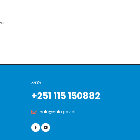
፡፡
አግኙን
+251 115 150882
nala@nala.gov.et