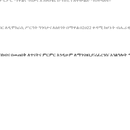
ምርምር
ማዋልና
ጥበቃና
እንክብካቤ
በማድረግ
ለትውልድ
ማስተላለፍ፡፡
በር
ለዲሞክራሲ
ሥርዓት
ግንባታና
ለዕድገት
በማዋል
በ
ዐ
ቀዳሚ
ከሆኑት
ብሔራ
2
22
ባከብና በመጠበቅ ለጥናትና ምርምር እንዲሁም ለማገናዘቢያ/ሪፈረንስ/ አገልግሎት 