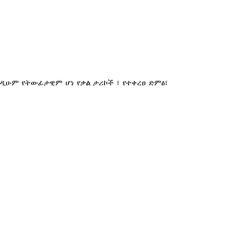
ዲሁም የትውፊታዊም ሆነ የቃል ታሪኮች ፣ የተቀረፀ ድምፅ፣