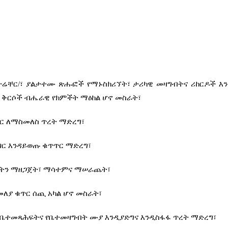
ሬቸር/፣ ያልታተሙ ጽሑፎች የማኑስክሪኘት፣ ታሪካዊ መዛግብትና ሪከርዶች እን
ጃ ቅርሶች ብሔራዊ የክምችት ማዕከል ሆኖ መስራት፣
ገር ለማስመለስ ጥረት ማድረግ፣
አገር እንዳይወጡ ቁጥጥር ማድረግ፣
ሔትን ማዘጋጀት፣ ማሳተምና ማሠራጨት፣
መለያ ቁጥር ሰጪ አካል ሆኖ መስራት፣
ረግ የቤተመጻሕፍትና የቤተመዛግብት ሙያ እንዲያድግና እንዲስፋፋ ጥረት ማድረግ፣