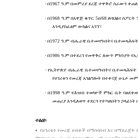
·
በ1967 ዓ.ም በመምሪያ ደረጃ ተዋቅሮ ስራውን ቀጠለ
·
በ1968 ዓ.ም በአዋጅ ቁጥር 5ዐ/68 ለባህልና ስ
እንዲያስፈፅም ውክልና አገኘ፣
·
በ1972 ዓ.ም ብሔራዊ ቤተመዛግብትና ቤተመጻሕፍት
·
በ1986 ዓ.ም በተደረገ የመዋቅር ለውጥ ምክንያት 
·
የኢትዮጵያ ብሔራዊ ቤተመዛግብትና ቤተመጻሕፍት ድር
የሀገሪቱን የመረጃ አገልግሎት በተቀናጀ ሁኔታ መም
·
በ1998 ዓ.ም የሕዝብ ተወካዮች ምክር ቤት ባፀደ
መጠሪያ እንዲለወጥ ተደርጎ የተጣለበትን ኃላፊነት 
ተልዕኮ
የሀገሪቱን
የመረጃ
ሀብቶች
በማሰባሰብ
እና
በማደራጀት
•