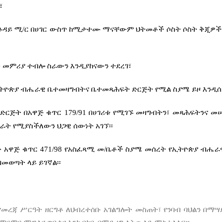
፣
ፖርት ጉዳይ ሚ/ር በሀገር ውስጥ ከሚታተሙ ማናቸውም ህትመቶች ሶስት ሶስት ቅጂዎ
 መምሪያ ተብሎ ስራውን እንዲያከናውን ተደረገ፣
የኢትዮጵያ ብሔራዊ ቤተመዛግብትና ቤተመጻሕፍት ድርጅት የሚል ስያሜ ይዞ እንዲሰ
ጅት በአዋጅ ቁጥር 179/91 በሀገሪቱ የሚገኙ መዛግብትን፣ መጻሕፍትንና መሠ
ራት የሚያስችለውን ህጋዊ ሰውነት አገኘ፡፡
ቀው አዋጅ ቁጥር 471/98 የአስፈጻሚ መ/ቤቶች ስያሜ መሰረት የኢትዮጵያ ብሔ
በመወጣት ላይ ይገኛል፡፡
የመረጃ
ሥርዓት
ዘርግቶ
ለህብረተሰቡ
አገልግሎት
መስጠት፣
የንባብ
ባህልን
በማሣ