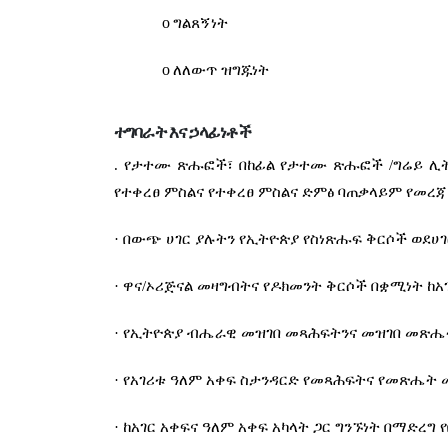
o
ግልጸኝነት
o
ለለውጥ ዝግጁነት
ተግባራት እና ኃላፊነቶች
. የታተሙ ጽሑፎች፣ በከፊል የታተሙ ጽሑፎች /ግሬይ ሊት
የተቀረፀ ምስልና የተቀረፀ ምስልና ድምፅ ባጠቃላይም የመረ
· በውጭ ሀገር ያሉትን የኢትዮጵያ የስነጽሑፍ ቅርሶች ወደሀ
· ዋና/ኦሪጅናል መዛግብትና የዶክመንት ቅርሶች በቋሚነት ከ
· የኢትዮጵያ ብሔራዊ መዝገበ መጻሕፍትንና መዝገበ መጽ
· የአገሪቱ ዓለም አቀፍ ስታንዳርድ የመጻሕፍትና የመጽሔት 
· ከአገር አቀፍና ዓለም አቀፍ አካላት ጋር ግንኙነት በማድ