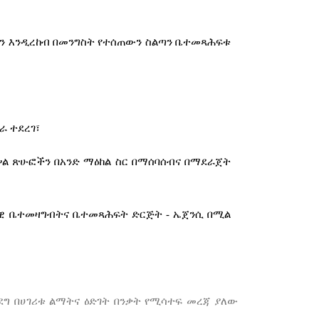
ችን እንዲረከብ በመንግስት የተሰጠውን ስልጣን ቤተመጻሕፍቱ
ራ ተደረገ፣
ል ጽሁፎችን በአንድ ማዕከል ስር በማሰባሰብና በማደራጀት
ራዊ ቤተመዛግብትና ቤተመጻሕፍት ድርጅት - ኤጀንሲ በሚል
ደግ
በሀገሪቱ
ልማትና
ዕድገት
በንቃት
የሚሳተፍ
መረጃ
ያለው