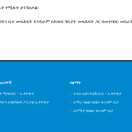
ራት የሚሉት ይገኙበታል፣
ትና ቤተ መጻሕፍት እንዲሁም የሕዝብ ዓቢያተ መጻሕፍት ጋር በመተባበር መስራት
ጠሪያዎች
ተቋማት
ት ሚንስቴር - ኢትዮጵያ
አዲስ አበባ ዩኒቨርሲቲ - ኢትዮጵያ
ንላይን አገልግሎት ፖርታል ኢትዮጵያ
አማራ ክልል ባህልና ቱሪዝም ቢሮ
ኦሮሚያ ባህልና ቱሪዝም ቢሮ