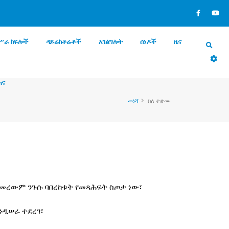
ሥራ ክፍሎች
ዳይሬክቶሬቶች
አገልግሎት
ሰነዶች
ዜና
ጠና
መነሻ
ስለ ተቋሙ
ጀመረውም ንጉሱ ባበረከቱት የመጻሕፍት ስጦታ ነው፣
ንዲሠራ ተደረገ፣