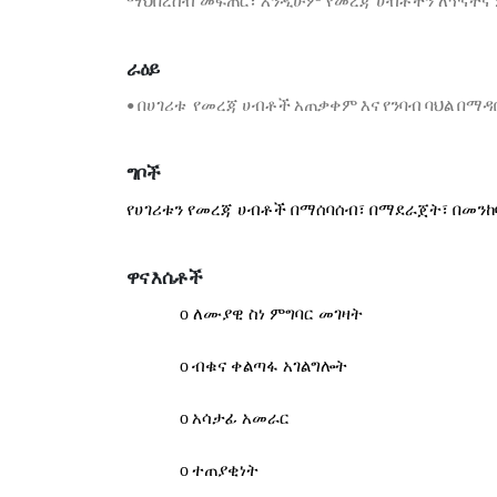
ማህበረሰብ
መፍጠር፣
እንዲሁም
የመረጃ
ሀብቶችን
ለጥናትና
ራዕይ
በሀገሪቱ
የመረጃ
ሀብቶች
አጠቃቀም
እና
የንባብ
ባህል
በማዳ
•
ግቦች
የሀገሪቱን የመረጃ ሀብቶች በማሰባሰብ፣ በማደራጀት፣ በመንከ
ዋና እሴቶች
o
ለሙያዊ ስነ ምግባር መገዛት
o
ብቁና ቀልጣፋ አገልግሎት
o
አሳታፊ አመራር
o
ተጠያቂነት