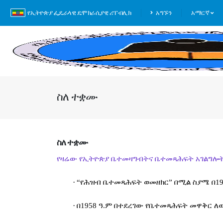
የኢትዮጵያ ፌዴራላዊ ዴሞክራሲያዊ ሪፐብሊክ
አግኙን
አማርኛ
ስለ ተቋሙ
ስለ ተቋሙ
የዛሬው የኢትዮጵያ ቤተመዛግብትና ቤተመጻሕፍት አገልግሎ
·
“
የሕዝብ ቤተመጻሕፍት ወመዘክር” በሚል ስያሜ በ19
·
በ1958 ዓ.ም በተደረገው የቤተመጻሕፍት መዋቅር ለ