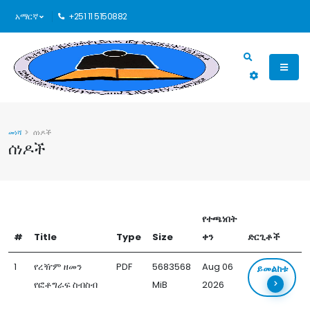
አማርኛ
+251 11 5150882
መነሻ
ሰነዶች
ሰነዶች
የተጫነበት
#
Title
Type
Size
ቀን
ድርጊቶች
1
የረዥም ዘመን
PDF
5683568
Aug 06
ይመልከቱ
የፎቶግራፍ ስብስብ
MiB
2026