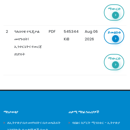
ማውረድ
2
ግለሰባዊ የዲጂታል
PDF
545344
Aug 06
ይመልከቱ
መዛግብት፤
KiB
2026
ኢንተርኔትና የመረጃ
ደህንነት
ማውረድ
ማስታወቂያ
ጠቃሚ ማስፈንጠሪያዎች
ለኢትዮጵያ ቤተመዛግብትና ቤተመጻሕፍት
ባህልና ስፖርት ሚንስቴር - ኢትዮጵያ
አገልግሎት ተጠቃሚዎች በሙሉ