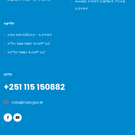
ወመዘክር ኦንላይን አገልግሎት ፖርታል
ኢትዮጵያ
ተቋማት
አዲስ አበባ ዩኒቨርሲቲ - ኢትዮጵያ
አማራ ክልል ባህልና ቱሪዝም ቢሮ
ኦሮሚያ ባህልና ቱሪዝም ቢሮ
አግኙን
+251 115 150882
nala@nala.gov.et