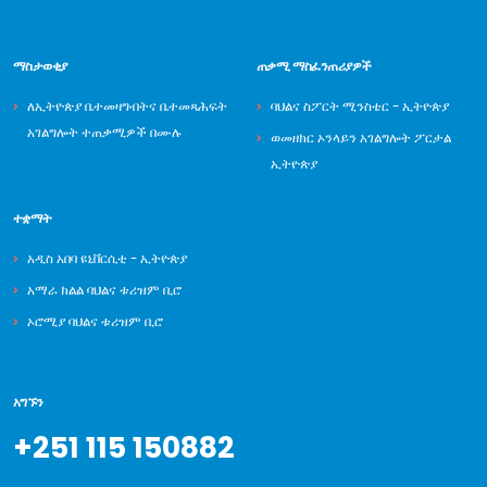
ማስታወቂያ
ጠቃሚ ማስፈንጠሪያዎች
ለኢትዮጵያ ቤተመዛግብትና ቤተመጻሕፍት
ባህልና ስፖርት ሚንስቴር - ኢትዮጵያ
አገልግሎት ተጠቃሚዎች በሙሉ
ወመዘክር ኦንላይን አገልግሎት ፖርታል
ኢትዮጵያ
ተቋማት
አዲስ አበባ ዩኒቨርሲቲ - ኢትዮጵያ
አማራ ክልል ባህልና ቱሪዝም ቢሮ
ኦሮሚያ ባህልና ቱሪዝም ቢሮ
አግኙን
+251 115 150882