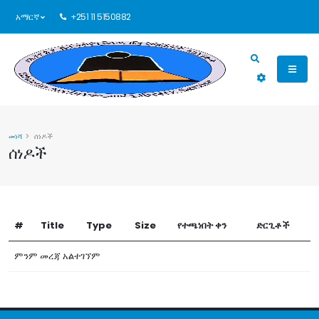
አማርኛ
+251 11 5150882
መነሻ
ሰነዶች
ሰነዶች
#
Title
Type
Size
የተጫነበት ቀን
ድርጊቶች
ምንም መረጃ አልተገኘም