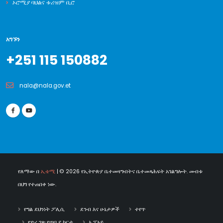
ኦሮሚያ ባህልና ቱሪዝም ቢሮ
አግኙን
+251 115 150882
nala@nala.gov.et
የለማው በ
ኢቴሚ
| © 2026 የኢትዮጵያ ቤተመዛግብትና ቤተመጻሕፍት አገልግሎት. መብቱ
በህግ የተጠበቀ ነው.
የግል ደህንነት ፖሊሲ
ደንብ እና ሁኔታዎች
ተየጥ
የድረ ገጽ የጣቢያ ካርታ
ኤፒአይ