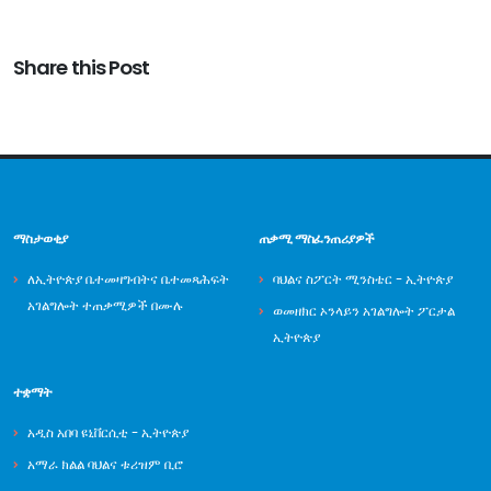
Share this Post
ማስታወቂያ
ጠቃሚ ማስፈንጠሪያዎች
ለኢትዮጵያ ቤተመዛግብትና ቤተመጻሕፍት
ባህልና ስፖርት ሚንስቴር - ኢትዮጵያ
አገልግሎት ተጠቃሚዎች በሙሉ
ወመዘክር ኦንላይን አገልግሎት ፖርታል
ኢትዮጵያ
ተቋማት
አዲስ አበባ ዩኒቨርሲቲ - ኢትዮጵያ
አማራ ክልል ባህልና ቱሪዝም ቢሮ