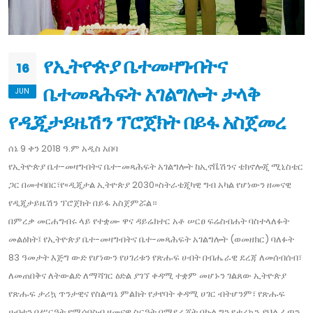
የኢትዮጵያ ቤተመዛግብትና
16
ቤተመጻሕፍት አገልግሎት ታላቅ
JUN
የዲጂታይዜሽን ፕሮጀክት በይፋ አስጀመረ
ሰኔ 9 ቀን 2018 ዓ.ም አዲስ አበባ
የኢትዮጵያ ቤተ-መዛግብትና ቤተ-መጻሕፍት አገልግሎት ከኢኖቬሽንና ቴክኖሎጂ ሚኒስቴር
ጋር በመተባበር፣የ«ዲጂታል ኢትዮጵያ 2030»ስትራቴጂካዊ ግብ አካል የሆነውን ዘመናዊ
የዲጂታይዜሽን ፕሮጀክት በይፋ አስጀምሯል።
በምረቃ መርሐግብሩ ላይ የተቋሙ ዋና ዳይሬክተር አቶ ሠርፀ ፍሬስብሐት ባስተላለፉት
መልዕክት፤ የኢትዮጵያ ቤተ-መዛግብትና ቤተ-መጻሕፍት አገልግሎት (ወመዘክር) ባለፉት
83 ዓመታት እጅግ ውድ የሆነውን የሀገሪቱን የጽሑፍ ሀብት በብሔራዊ ደረጃ ለመሰብሰብ፣
ለመጠበቅና ለትውልድ ለማሻገር ዕድል ያገኘ ቀዳሚ ተቋም መሆኑን ገልጸው ኢትዮጵያ
የጽሑፍ ታሪኳ ጥንታዊና የስልጣኔ ምልክት የታየባት ቀዳሚ ሀገር ብትሆንም፣ የጽሑፍ
ሀብቷን በሥርዓት የሚሰበስብ ዘመናዊ ስርዓት በማደራጀት በኩል ግን የታሪኳን ያህል ፈጣን