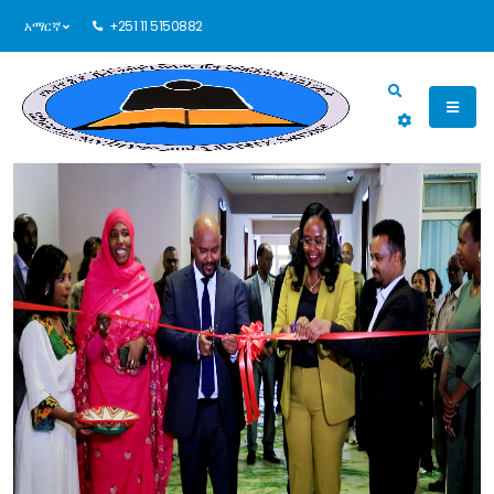
አማርኛ
+251 11 5150882