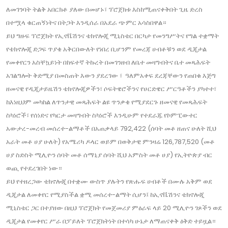
ለመገንባት ትልቅ አበርክቶ ያለው በመሆኑ፣ ፕሮጀክቱ እስከሚጠናቀቅበት ጊዜ ድረስ
በተሟላ ቁርጠኝነትና በትጋት እንዲሰራ በአደራ ጭምር አሳስበዋል።
ይህ ግዙፍ ፕሮጀክት የኢኖቬሽንና ቴክኖሎጂ ሚኒስቴር በርካታ የመንግሥትና የግል ተቋማት
የቴክኖሎጂ ድጋፍ ጥያቄ አቅርበውለት የነበረ ቢሆንም የመረጃ ሀብቶቹን ወደ ዲጂታል
የመቀየርን አስቸኳይነት በከፍተኛ ትኩረት በመገንዘብ ለቤተ መዛግብትና ቤተ መጻሕፍት
አገልግሎት ቅድሚያ በመስጠት እውን ያደረገው ፣ ዓለምአቀፍ ደረጃቸውን የጠበቁ እጅግ
ዘመናዊ የዲጂታይዜሽን ቴክኖሎጂዎችን፣ ሶፍትዌሮችንና የሀርድዌር ሥርዓቶችን ያካተተ፣
ከእነዚህም መካከል ለጥንታዊ መጻሕፍት ልዩ ጥንቃቄ የሚያደርጉ ዘመናዊ የመጻሕፍት
ስካነሮች፣ የሰነድና የካርታ መዛግብት ስካነሮች እንዲሁም የተደራጁ የኮምፒውተር
አውታረ-መረብ መሰረተ-ልማቶች በአጠቃላይ 792,422 (ሰባት መቶ ዘጠና ሁለት ሺህ
አራት መቶ ሀያ ሁለት) የአሜሪካ ዶላር ወይም በወቅታዊ ምንዛሬ 126,787,520 (መቶ
ሀያ ስድስት ሚሊዮን ሰባት መቶ ሰማኒያ ሰባት ሺህ አምስት መቶ ሀያ) የኢትዮጵያ ብር
ወጪ የተደረገበት ነው።
ይህ የተዘረጋው ቴክኖሎጂ በተቋሙ ውስጥ ያሉትን የጽሑፍ ሀብቶች በሙሉ አቅም ወደ
ዲጂታል ለመቀየር የሚያስችል ቋሚ መሰረተ-ልማት ሲሆን፤ ከኢኖቬሽንና ቴክኖሎጂ
ሚኒስቴር ጋር በተያዘው በዚህ ፕሮጀክት የመጀመሪያ ምዕራፍ ላይ 20 ሚሊዮን ገጾችን ወደ
ዲጂታል የመቀየር ሥራ በፓይለት ፕሮጀክትነት በተሳካ ሁኔታ ለማጠናቀቅ ዕቅድ ተይዟል።