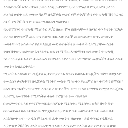
እንዳልነበረች አንስተዋል። ይሁን እንጂ ይህንንም የታሪክ ምዕራፍ የሚቀይርና ያለንን
ታሪካዊ ሀብት ወደ መላው ዓለም በዲጂታል መረብ የምታገናኝበትን የቴክኖሎጂ ሽግግር ዛሬ
ሰኔ 9 ቀን 2018 ዓ.ም በይፋ ማብሰሯን ገልጸዋል።
የኢኖቬሽንና ቴክኖሎጂ ሚኒስትር ዶ/ር በለጠ ሞላ በበኩላቸው፤ በሀገራችን ትናንት በርካታ
ታሪካዊ ክንዋኔዎች መፈጸማቸውን፣ ብዙ እውቀቶች መመንጨታቸውንና ድርሳናት
መጻፋቸውን አስታውሰዋል። እነዚህ ውድ ሀብቶችና እውቀቶች ዕድሜያቸው ሲገፋ
ተበላሽተውና ወድቀው እንዳይቀሩ ወደ ነገ ማሻገር እንደሚገባ ጠቁመው፤ ቴክኖሎጂ
የሰጠንን ትልቅ አቅም ተጠቅመን የትናንትን አድሰን ወደ ነገ ማሻገር መቻላችን ትልቅ ስኬት
መሆኑን አብራርተዋል።
ሚኒስትሩ አክለውም ዲጂታል ኢትዮጵያ ስንል ከዛሬና ከወደፊቱ ጉዟችን ባሻገር ወደኋላም
ተመልሰን ታሪካችንን በዲጂታል ማዕቀፍ ውስጥ ማካተትን ይጨምራል። ትናንትን በማደስ፣
ዛሬን በማጎልበትና ነገ ደግሞ አዳዲስ እውቀቶችን በተግባር ላይ በማዋል የተሟላ የዲጂታል
ኢኮኖሚ ለመገንባት የሚያስችል ትልቅ ፕሮጀክት ነው ብለዋል።
በመርሃ-ግብሩ ላይ የተገኙት የባህልና ስፖርት ሚኒስቴር ሚኒስትር ወ/ሮ ሸዊት ሻንካ
በበኩላቸው፤ ዛሬ የተበሰረው ፕሮጀክት በኢትዮጵያ ቤተ መዛግብትና ቤተ መጻሕፍት
አገልግሎት ውስጥ አዲስ ምዕራፍ የከፈተ መሆኑን ገልጸዋል። ይህ ተግባር የዲጂታል
ኢትዮጵያ 2030ን ታላቅ ሀገራዊ ግብ እውን ለማድረግና ለትውልድ የምትተርፍ ሀገር