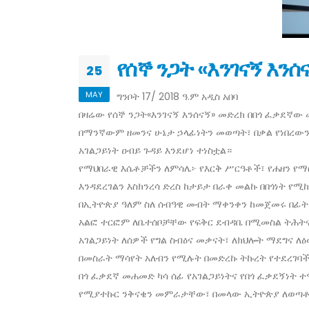
የሰኞ ንጋት «እንገናኝ እን
25
MAY
ግንቦት 17/ 2018 ዓ.ም አዲስ አበባ
በዛሬው የሰኞ ንጋት«እንገናኝ እንሰናኝ» መድረክ በበጎ ፈቃደኛው
በማንኛውም ዘመንና ሁኔታ ኃላፊነትን መወጣት፣ በቃል የነበረው
አገልጋይነት ዐብይ ጉዳይ እንደሆነ ተነስቷል።
የማህበራዊ እሴቶቻችን ለምሳሌ፦ የእርቅ ሥርዓቶች፣ የሐዘን የማ
እንዳደረገልን እስክንረሳ ድረስ ከታይታ በራቀ መልኩ በበጎነት 
በኢትዮጵያ ዓለም ስለ ሰብዓዊ መብት ማቀንቀን ከመጀመሩ በፊት የ
አልፎ ተርፎም ለቤተሰቦቻቸው የፍቅር ደብዳቤ በሚመስል ትሕትና የ
አገልጋይነት ለሰዎች የግል ስብዕና መቃናት፣ ለክህሎት ማደግና ለ
በመስራት ማሳየት አለብን የሚሉት በመድረኩ ትኩረት የተደረገባች
በጎ ፈቃደኛ መሐመድ ካሳ ሰፊ የአገልጋይነትና የበጎ ፈቃደኝነት 
የሚያተኩር ንቅናቄን መምራታቸው፣ በመላው ኢትዮጵያ ለወጣቶች