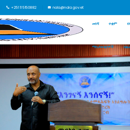
+251 11 5150882
nala@nala.gov.et
መነሻ
ተቋም
የ
ማስታወቂያዎች
ስል