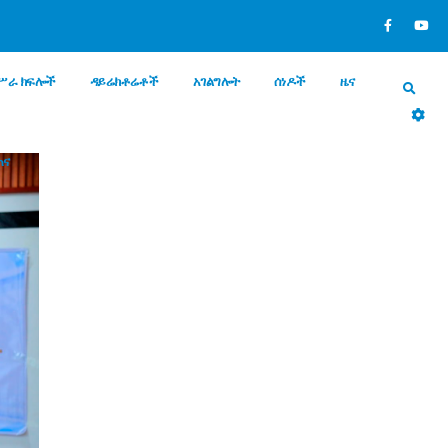
ሥራ ክፍሎች
ዳይሬክቶሬቶች
አገልግሎት
ሰነዶች
ዜና
ጠና