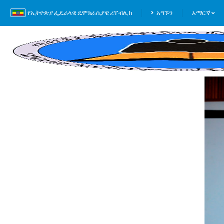
የኢትዮጵያ ፌዴራላዊ ዴሞክራሲያዊ ሪፐብሊክ
አግኙን
አማርኛ