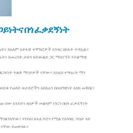
ጋይነትና በጎ ፈቃደኝነት
ሴትና ከአለም አቀፋዊ ተሞክሮዎች አንጻር በስፋት ተዳሷል።
ፋትና ከመረሳት ታድጎ ከትውልድ ጋር ማሰናኘት የተቋማዊ
ገልጋይነት ትልቅ ማሳያዎች ናቸው። እነዚህ ተግባራት ማን
ወደቁ የጠላት ወታደሮችን አስክሬን በሰብዓዊነት እስከ መቅበር፣
ጩ ሰው እንደሆነ ለሰዎች መልካም ነገርን በበጉ ፈቃደኝነት
ማገልገላቸው፣ «ጥበብ ለተፈጥሮ» የሚል የአካባቢ ጥበቃ ላይ
ሆናቸው ይጠቀሳሉ።