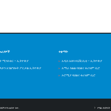
ጠሪያዎች
ተቋማት
ት ሚንስቴር - ኢትዮጵያ
አዲስ አበባ ዩኒቨርሲቲ - ኢትዮጵያ
ንላይን አገልግሎት ፖርታል ኢትዮጵያ
አማራ ክልል ባህልና ቱሪዝም ቢሮ
ኦሮሚያ ባህልና ቱሪዝም ቢሮ
ህግ የተጠበቀ ነው.
የግል ደህንነ