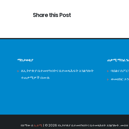
Share this Post
ማስታወቂያ
ጠቃሚ ማስፈን
ለኢትዮጵያ ቤተመዛግብትና ቤተመጻሕፍት አገልግሎት
ባህልና ስፖር
ተጠቃሚዎች በሙሉ
ወመዘክር ኦ
የለማው በ
ኢቴሚ
| © 2026 የኢትዮጵያ ቤተመዛግብትና ቤተመጻሕፍት አገልግሎት. መብቱ በ