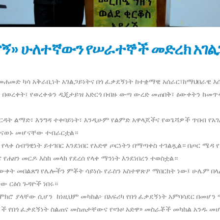
ሰናኝ» ሁለተኛውን የሠራተኞች መድረክ አገል
 መሐመድ ካሳ አቅራቢነት አገልጋይነትና በጎ ፈቃደኝነት ከተቋማዊ አሰራር፣ከማህበራዊ እ
ን በወረቀት፣ የወረቀቱን ዲጂታይዝ አድርጎ በብዙ ውጣ ውረድ መጠበቅ፣ ዕውቀትን ከመጥ
ርዳት ልማድ፣ እንግዳ ተቀባይነት፣ እንዲሁም የልምድ አዋላጆችና የወጌሻዎች ጥበብ የአ
የሚከናወኑ መሆናቸው ተብራርቷል።
ላቀ ሰብዓዊነት ይተገበር እንደነበር የአድዋ ጦርነትን በማጣቀስ ተገልጿል። በጦር ሜዳ የ
ሐዘን መርዶ እስከ መላክ የደረሰ የላቀ ማንነት እንደነበረን ተወስቷል።
ዕውቀት መበልጸግ የሌሎችን ምቾት ሳይነሱ የራስን አስተዋጽዖ ማበርከት ነው፤ ሁሌም በላ
ው ርዕሰ ጉዳዮች ነበሩ።
ተሞክሮ ያላቸው ሲሆን ከነዚህም መካከል፦ በአፍሪካ የበጎ ፈቃደኝነት አምባሳደር በመሆን 
 የበጎ ፈቃደኝነት ስልጠና መስጠታቸውና የ«ጉዞ አድዋ» መስራቾች መካከል አንዱ መ