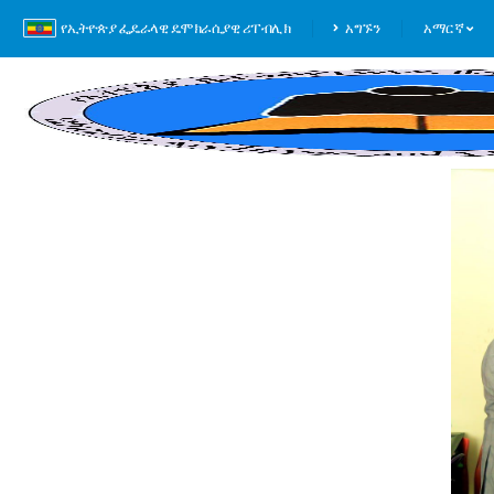
የኢትዮጵያ ፌዴራላዊ ዴሞክራሲያዊ ሪፐብሊክ
አግኙን
አማርኛ