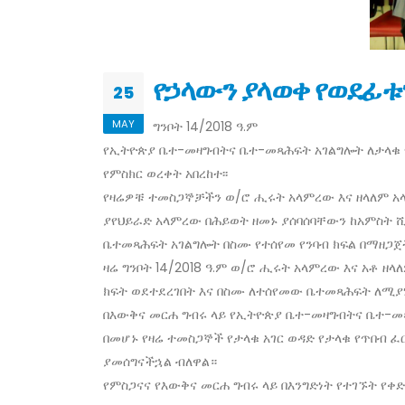
የኃላውን ያላወቀ የወደፊቱን
25
MAY
ግንቦት 14/2018 ዓ.ም
የኢትዮጵያ ቤተ-መዛግብትና ቤተ-መጻሕፍት አገልግሎት ለታላቁ 
የምስክር ወረቀት አበረከተ፡፡
የዛሬዎቹ ተመስጋኞቻችን ወ/ሮ ሒሩት አላምረው እና ዘላለም አ
ያየህይራድ አላምረው በሕይወት ዘመኑ ያሰባሰባቸውን ከአምስት 
ቤተመጻሕፍት አገልግሎት በስሙ የተሰየመ የንባብ ክፍል በማዘጋ
ዛሬ ግንቦት 14/2018 ዓ.ም ወ/ሮ ሒሩት አላምረው እና አቶ 
ክፍት ወደተደረገበት እና በስሙ ለተሰየመው ቤተመጻሕፍት ለሚያ
በእውቅና መርሐ ግብሩ ላይ የኢትዮጵያ ቤተ-መዛግብትና ቤተ-መጻ
በመሆኑ የዛሬ ተመስጋኞች የታላቁ አገር ወዳድ የታላቁ የጥበብ 
ያመሰግናችኋል ብለዋል።
የምስጋናና የእውቅና መርሐ ግብሩ ላይ በእንግድነት የተገኙት የቀ