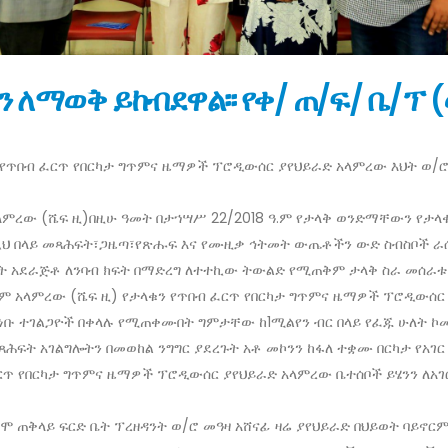
 ለማወቅ ይከብደዋል፡፡ የቀ/ ጠ/ፍ/ ቤ/ፕ 
የጥበብ ፈርጥ የበርካታ ግጥምና ዜማዎች ፕሮዲውሰር ያየህይራድ አላምረው እህት ወ/ሮ
ላምረው (ሼፍ ዚ)በዚሁ ዓመት በታኀሣሥ 22/2018 ዓ.ም የታላቅ ወንድማቸውን የታላ
ሺህ በላይ መጻሕፍት፣ጋዜጣ፣የጽሑፍ እና የሙዚቃ ኅትመት ውጤቶችን ውድ ስብስቦች ራ
ጀት አደራጅቶ ለንባብ ክፍት በማድረግ ለተተኪው ትውልድ የሚጠቅም ታላቅ ስራ መሰራቱ 
ዘላለም አላምረው (ሼፍ ዚ) የታላቁን የጥበብ ፈርጥ የበርካታ ግጥምና ዜማዎች ፕሮዲውሰ
ነቡ ተገልጋዮች በቀላሉ የሚጠቀሙበት ግምታቸው ከ1ሚልየን ብር በላይ የፈጁ ሁለት ኮ
ሕፍት አገልግሎትን በመወከል ንግግር ያደረጉት አቶ መኮንን ከፋለ ተቋሙ በርካታ የአ
ፈርጥ የበርካታ ግጥምና ዜማዎች ፕሮዲውሰር ያየህይራድ አላምረው ቤተሰቦች ይሄንን ለ
ድሞ ጠቅላይ ፍርድ ቤት ፕረዘዳንት ወ/ሮ መዓዛ አሸናፊ ዛሬ ያየህይራድ በህይወት ባይኖ