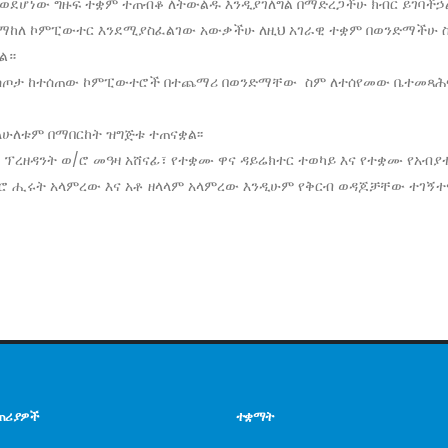
 ወደሆነው ግዙፍ ተቋም ተጠብቆ ለትውልዱ እንዲያገለግል በማድረጋችሁ ክብር ይገባችኃ
የማከለ ኮምፒውተር እንደሚያስፈልገው አውቃችሁ ለዚህ አገራዊ ተቋም በወንድማችሁ 
ል።
በስጦታ ከተሰጠው ኮምፒውተሮች በተጨማሪ በወንድማቸው ስም ለተሰየመው ቤተመጻሕፍ
ሁለቱም በማበርከት ዝግጅቱ ተጠናቋል፡፡
ት ፕረዘዳንት ወ/ሮ መዓዛ አሸናፊ፣ የተቋሙ ዋና ዳይሬክተር ተወካይ እና የተቋሙ የአብ
/ሮ ሒሩት አላምረው እና አቶ ዘላላም አላምረው እንዲሁም የቅርብ ወዳጆቻቸው ተገኝተ
ጠሪያዎች
ተቋማት