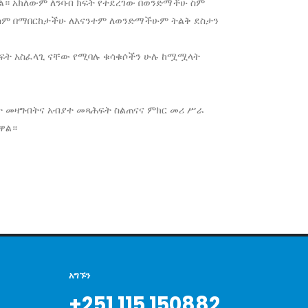
ል። አክለውም ለንባብ ክፍት የተደረገው በወንድማችሁ ስም
ስም በማበርከታችሁ ለእናንተም ለወንድማችሁም ትልቅ ደስታን
ት አስፈላጊ ናቸው የሚባሉ ቁሳቁሶችን ሁሉ ከሟሟላት
ያተ መዛግብትና አብያተ መጻሕፍት ስልጠናና ምክር መሪ ሥራ
ዋል።
አግኙን
+251 115 150882