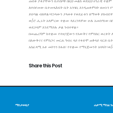
ጠብቆ ያቆያቸውን ቤተሰቦቹ በዚህ መልክ ወደዚህ ሀገራዊ ተቋም
ለተሰየመው ቤተመጻሕፍት ቤት አንባቢ እንዲጠቀምበት ዘመኑን 
ይሰጣል ብለዋል።የኃላውን ያላወቀ የወደፊቱን ለማወቅ ይከብደዋ
ወ/ሮ ሒሩት አላምረው ተቋሙ ላደረገላቸው ሁሉ አመስግነው 
ወደኃላም እንደማይሉ ቃል ገብተዋል።
በመጨረሻም ከተቋሙ የተዘጋጀውን የእውቅና የምስክር ወረቀት ለ
በእውቅናና የምስጋና መርሐ ግብሩ ላይ የቀድሞ ጠቅላይ ፍርድ ቤ
አስፈጻሚ አቶ መኮንን ከፋለ፣ የተቋሙ የማኔጅመንት አባላት፣ወ
Share this Post
ማስታወቂያ
ጠቃሚ ማስፈን