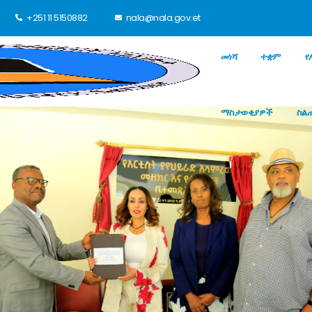
+251 11 5150882
nala@nala.gov.et
መነሻ
ተቋም
የ
ማስታወቂያዎች
ስል