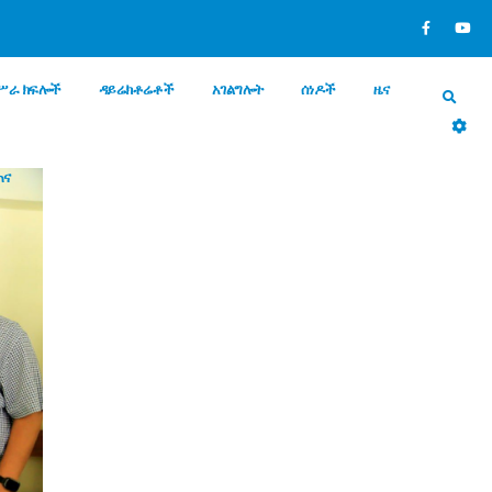
ሥራ ክፍሎች
ዳይሬክቶሬቶች
አገልግሎት
ሰነዶች
ዜና
ጠና