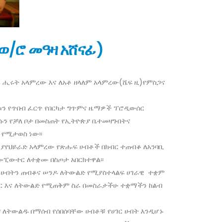
(ወ/ሮ መዓዛ አሸናፊ)
 ሒሩት አላምረው እና ለአቶ ዘላለም አላምረው(ሼፍ ዚ)የምስጋና
ቁን የጥበብ ፈርጥ የበርካታ ግጥምና ዜማዎች ፕሮዲውሰር
ሱን የቻለ ቦታ በመስጠት የኢትዮጵያ ቤተመዛግብትና
የሚታወስ ነው፡፡
ር ያየህይራድ አላምረው የጽሑፍ ሀብቶች በክብር ተጠብቆ ለአንባቢ
ሙፒውተር ለተቋሙ በስጦታ አበርክተዋል፡፡
ገር ሀብትን ጠብቆና ሠንዶ ለትውልድ የሚያስተላልፍ ሀገራዊ ተቋም
አገር እና ለትውልድ የሚጠቅም ስራ በመስራታችሁ ተቋማችን ከልብ
ርም ለትውልዱ በማሰብ የሰበሰባቸው ሀብቶቹ የሀገር ሀብት እንዲሆኑ