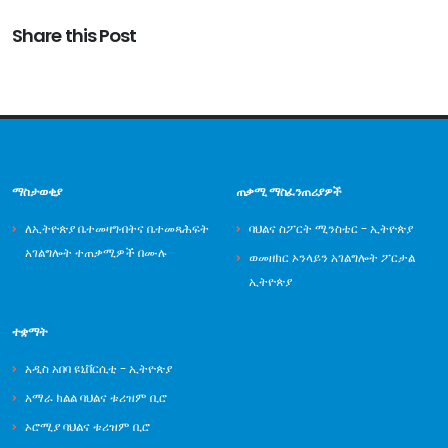
Share this Post
ማስታወቂያ
ጠቃሚ ማስፈንጠሪያዎች
ለኢትዮጵያ ቤተመዛግብትና ቤተመጻሕፍት
ባህልና ስፖርት ሚንስቴር - ኢትዮጵያ
አገልግሎት ተጠቃሚዎች በሙሉ
ወመዘክር ኦንላይን አገልግሎት ፖርታል
ኢትዮጵያ
ተቋማት
አዲስ አበባ ዩኒቨርሲቲ - ኢትዮጵያ
አማራ ክልል ባህልና ቱሪዝም ቢሮ
ኦሮሚያ ባህልና ቱሪዝም ቢሮ