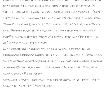
ደሳለኝ በጋሻው እንዲህ ዓይነቱ አውደ ርዕይ ተዘጋጅቶ በሰው ሀገር ውስጥ የሀገራችን
ንብረት ተጠብቆ ዛሬ በዚህ መልክ አውደ ርዕይ ተዘጋጅቶ እንዲታወቅ ማድረጋችሁ "እጅግ
በጣም ጥሩ ነው በዚሁ በመቀጠል ለተተኪው ትውልድ የሚሆኑ ስራዎች የተሠሩበት የሸክላ
ማጫወቻ ዘፈኖች በዲጂታል አድርጎ በማሰራጨት ለዜጎች በቀላሉ እንዲሰሙ ለማድረግ
ያደረጋችሁት ጥረት እጅግ በጣም የሚያስመሰግን በመሆኑ በዚሁ ቀጥሉ በተጨማሪም
ታሪኮችን በፎቶግራፍ በማሳየት መልካም ሥራ በመሥራት ላይ እንዳላችሁ ይህ ምስክር
ነው" በማለት ምስጋናቸውን ሰጥተዋል፡፡
የኢንስፓርክ ዩኒቨርስቲ ፕሮፌሰር የሆኑት ሚውዚኮሎጂስት ጂያንፓኦሎ ኪሪያኮ
Gianpaolo Chiaraco እነዚህን ከዘጠና አመታት በፊት በኮሎምቢያ ሪከርድስ የተቀዱ
ስራዎችን በማሰባሰብና በማደራጀት ከኢትዮጵያ ቤተመዛግብትና ቤተመጻሕፍት አገልግሎት
ጋር በመቀናጀት በልዩ ሁኔታ ለአውደ ርዕይ እንዲበቃና ለሕዝብ ተደራሽ በማድረጋቸው
እንደሀገር ምሥጋናችን ከፍ ያለ ነው፡፡
አውደ ርዕዩን በኦንላይን (በበይነ መረብ) የጎበኙትን ሳይጨምር በአካል በተቋሙ በመገኘት
ከአራት ሺህ በላይ ጎብኚዎች ጎብኝተውታል፡፡