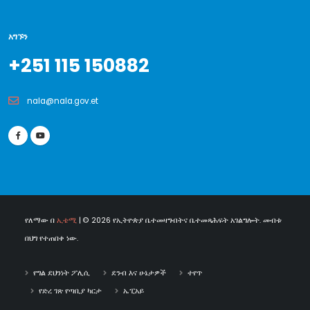
አግኙን
+251 115 150882
nala@nala.gov.et
የለማው በ
ኢቴሚ
| © 2026 የኢትዮጵያ ቤተመዛግብትና ቤተመጻሕፍት አገልግሎት. መብቱ
በህግ የተጠበቀ ነው.
የግል ደህንነት ፖሊሲ
ደንብ እና ሁኔታዎች
ተየጥ
የድረ ገጽ የጣቢያ ካርታ
ኤፒአይ