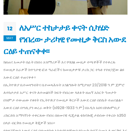
ለአሥር ተከታታይ ቀናት ሲካሄድ
12
የነበረው ታሪካዊ የሙዚቃ ቅርስ አውደ
MAY
ርዕይ ተጠናቀቀ፡፡
ከዘጠና አመታት በፊት በነበሩ አዝማሪዎች እና የባህል ሙዚቃ ተጫዋቾች የተቀረጹ
የሙዚቃ ስራዎች ከጥንታዊ ፎቶ ግራፎችና ከሙዚቃዎቹ ታሪክ ጋር ተካቶ የተዘጋጀው ልዩ
አውደ ርዕይ ተጠናቀቀ።
በኢትዮጵያ ቤተመዛግብትና ቤተመጻሕፍት አገልግሎት ከሚያዝያ 23/2018 ዓ.ም ጀምሮ
ለተከታታይ አሥር ቀናት ለተመልካች ክፍት የነበረው ላለፉት ዘጠኝ አስርት ዓመታት
በዝምታ ተውጠው የቆዩት የኢትዮጵያ የሙዚቃ ቅርሶች አውደ ርዕይ በስኬት ተጠናቋል።
አውደ ርዕይ በጣሊያን ወረራ ወቅት (ከ1928-1933 ዓ.ም) በአዲስ አበባ በኮሎምቢያ
ሪከርድስ አማካኝነት ተቀርጸው የነበሩ በዘመናዊ ዲጂታል ቴክኖሎጂ ታድሰው የቀረቡ ከ350
በላይ ብርቅዬ የሙዚቃ ቅጂዎች ነበሩ፡፡
የተዘጋጀውን አውደ ርዕይ በተመለከተ አስተያየታቸውን የሰጡት ጎብኚ ሳሙኤል ወርቅዬ እና