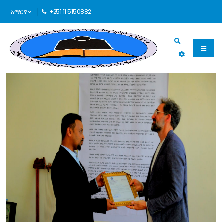
አማርኛ
+251 11 5150882