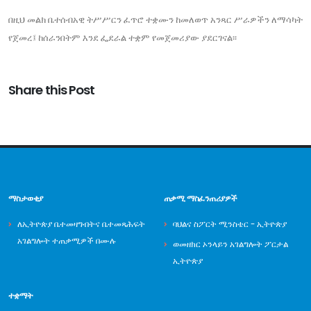
በዚህ መልክ ቤተሰብአዊ ትሥሥርን ፈጥሮ ተቋሙን ከመለወጥ አንጻር ሥራዎችን ለማሳካት
የጀመረ፤ ከሰራንበትም እንደ ፌደራል ተቋም የመጀመሪያው ያደርገናል፡፡
Share this Post
ማስታወቂያ
ጠቃሚ ማስፈንጠሪያዎች
ለኢትዮጵያ ቤተመዛግብትና ቤተመጻሕፍት
ባህልና ስፖርት ሚንስቴር - ኢትዮጵያ
አገልግሎት ተጠቃሚዎች በሙሉ
ወመዘክር ኦንላይን አገልግሎት ፖርታል
ኢትዮጵያ
ተቋማት