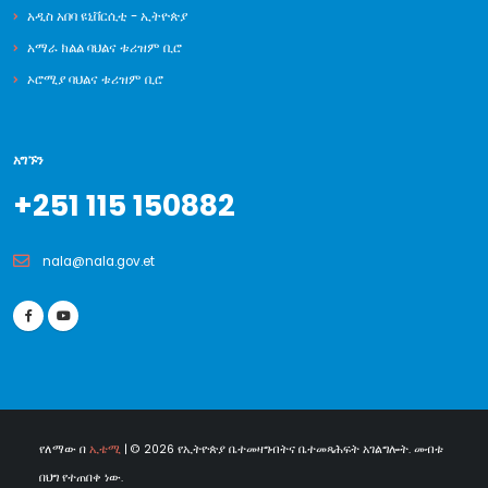
አዲስ አበባ ዩኒቨርሲቲ - ኢትዮጵያ
አማራ ክልል ባህልና ቱሪዝም ቢሮ
ኦሮሚያ ባህልና ቱሪዝም ቢሮ
አግኙን
+251 115 150882
nala@nala.gov.et
የለማው በ
ኢቴሚ
| © 2026 የኢትዮጵያ ቤተመዛግብትና ቤተመጻሕፍት አገልግሎት. መብቱ
በህግ የተጠበቀ ነው.