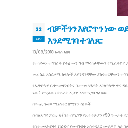
ብቻችንን እየሮጥን ነው ወይ
22
እንደሚገባ ተገለጸ::
APR
13/08/2018 አዲስ አበባ
የተከናወኑ ተግባራት የተቋሙን ግብ ማሳካታቸውን የሚፈትሽና ያል
መሪ ስራ አስፈጻሚ ክፍሎች እያንዳንዳቸው ያከናወኗቸውን ተግባ
የኢትዮጵያ ቤተ-መዛግብትና ቤተ-መጻሕፍት አገልግሎት ዋና ዳይሬክ
ነው? የሚለው በትኩረት ሊታይ እንደሚገባ ገልጸው
በውጪ ጉዳይ ሚኒስቴር በሚገኙ ሰነዶች
በብልጽግና ፓርቲ ጽ/ቤት በሚገኙ የኢትዮጵያን የ50 ዓመታት የ
የቤተመጻሕፍት፣ የሰነድና የመዛግብት አስተዳደር ሙያዎቸ ላይ በ