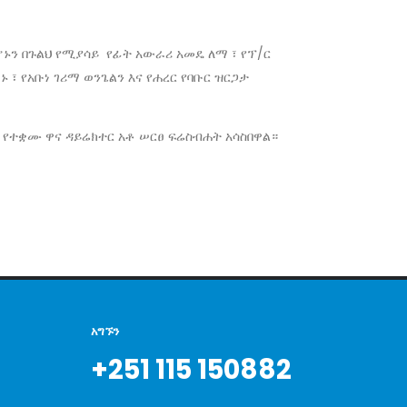
ኑን በጉልህ የሚያሳይ የፊት አውራሪ አመዴ ለማ ፣ የፕ/ር
፣ የአቡነ ገሪማ ወንጌልን እና የሐረር የባቡር ዝርጋታ
 የተቋሙ ዋና ዳይሬክተር አቶ ሠርፀ ፍሬስብሐት አሳስበዋል።
አግኙን
+251 115 150882