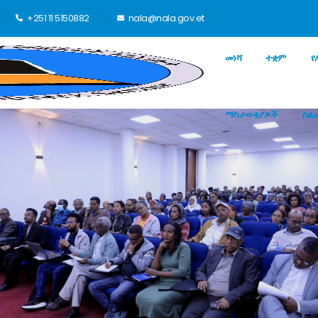
+251 11 5150882
nala@nala.gov.et
መነሻ
ተቋም
የ
ማስታወቂያዎች
ስል