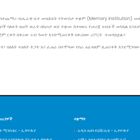
በተጨማሪ ብሔራዊ ቤተ መጻሕፍት የትውስታ ተቋም (Memory institution) መሆ
ቦች ባለፉት ዘጠኝ ወራት በስጦታ ወደ ተቋሙ ከተዛወሩ የመረጃ ሀብቶች መካከል እንደሆኑ 
ጅም ርቀት በቀረው ሩብ ዓመት እንድሚጠናቀቅ በቀረበው ሪፖርት ተመላክቷል።
ት፣ በዕለት ተዕለት ትጋት እና ፈጠራ በተሞላው የስራ አፈጻጸም ሊጠናቀቅ እንደሚገባው
ጠሪያዎች
ተቋማት
ት ሚንስቴር - ኢትዮጵያ
አዲስ አበባ ዩኒቨርሲቲ - ኢትዮጵያ
ንላይን አገልግሎት ፖርታል ኢትዮጵያ
አማራ ክልል ባህልና ቱሪዝም ቢሮ