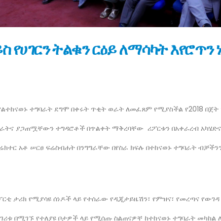
ስ የሀገርን ትልቁን ርዕይ ለማሳካት እየሮጥ
ተከናወኑ ተግባራት ደግሞ በቀሩት ጥቂት ወራት ለመፈጸም የሚያስችል የ2018 በጀት ዓ
ራትና ያጋጠሟቸውን ተግዳሮቶች በጥልቀት ማቅረባቸው ሪፖርቱን በአቀራረብ አካሄድና 
ተር አቶ ሠርፀ ፍሬስብሐት በንግግራቸው በየስራ ክፍሉ በተከናወኑ ተግባራት ብቻችንን 
ፓርቲ ታሪክ የሚያሳዩ ሰነዶች ላይ የተሰራው የዲጂታይዜሽን፣ የምዝና፣ የመረጣና የውገዳ
ሀገሪቱ በሚገኙ የተለያዩ ቦታዎች ላይ የሚሰጡ ስልጠናዎቸ ከተከናወኑ ተግባራት መካከል 