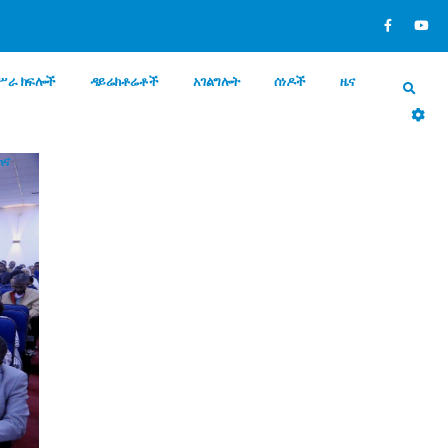
ሥራ ክፍሎች
ዳይሬክቶሬቶች
አገልግሎት
ሰነዶች
ዜና
ጠና