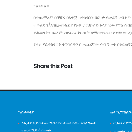
ገልጸዋል።
በተጨማሪም በግዥና በአዋጅ ከተሰባሰቡ በርካታ የመረጃ ሀብቶች 
ተወልደ ገ/እግዚአብሔርና የአቶ ያየህይራድ አላምረው የግል ስብስ
ዶክመንትን በአለም የጽሑፍ ቅርስነት ለማስመዝገብ የተሄደው ረ
የቀሩ ያልተከናወኑ ተግባራትን በመጨረሻው ሩብ ዓመት በቁርጠኝነ
Share this Post
ማስታወቂያ
ጠቃሚ ማስፈን
ለኢትዮጵያ ቤተመዛግብትና ቤተመጻሕፍት አገልግሎት
ባህልና ስፖር
ተጠቃሚዎች በሙሉ
ወመዘክር ኦ