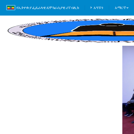
የኢትዮጵያ ፌዴራላዊ ዴሞክራሲያዊ ሪፐብሊክ
አግኙን
አማርኛ