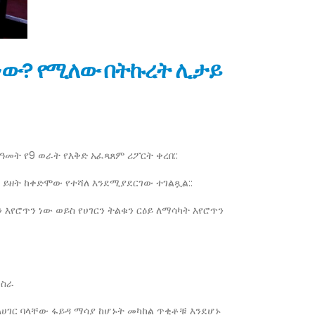
ን ነው? የሚለው በትኩረት ሊታይ
መት የ9 ወራት የእቅድ አፈጻጸም ሪፖርት ቀረበ::
ይዘት ከቀድሞው የተሻለ እንደሚያደርገው ተገልጿል::
እየሮጥን ነው ወይስ የሀገርን ትልቁን ርዕይ ለማሳካት እየሮጥን
 ስራ
ለሀገር ባላቸው ፋይዳ ማሳያ ከሆኑት መካከል ጥቂቶቹ እንደሆኑ