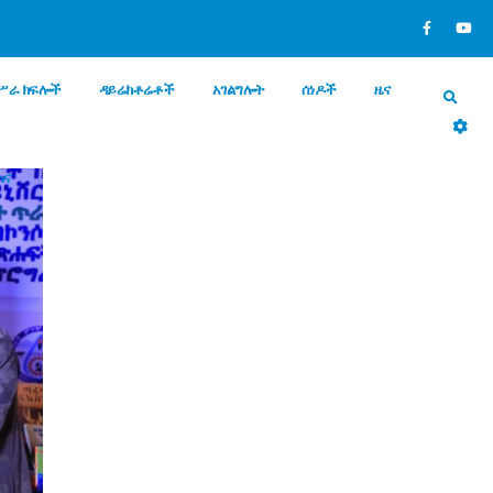
ሥራ ክፍሎች
ዳይሬክቶሬቶች
አገልግሎት
ሰነዶች
ዜና
ጠና