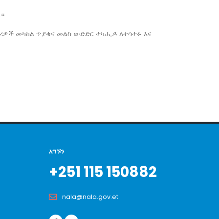
ል።
ማሪዎች መካከል ጥያቄና መልስ ውድድር ተካሒዶ ለተሳተፉ እና
አግኙን
+251 115 150882
nala@nala.gov.et