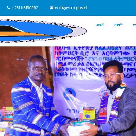
+251 11 5150882
nala@nala.gov.et
መነሻ
ተቋም
የ
ማስታወቂያዎች
ስል