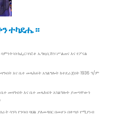
 ቀን ተካደሔ።
ብ ሳምንት፣ቡክፌር፣የፎቶ ኤግዚቢሽን፣ሥልጠና እና የፖናል
መዛግብት እና ቤተ መጻሕፍት አገልግሎት ከተደራጀበት 1936 ዓ/ም
 ቤተ መዛግብት እና ቤተ መጻሕፍት አገልግሎት ያመጣቸውን
።
ብራት ሳንካ የንባብ ባህል ያለመዳበር በመሆኑ በቀጣይ የሚያነብ