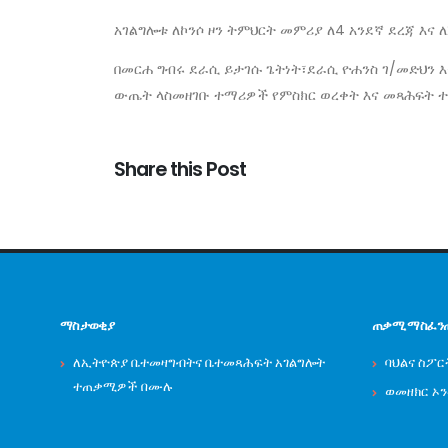
አገልግሎቱ ለኮንሶ ዞን ትምህርት መምሪያ ለ4 አንደኛ ደረጃ እና
በመርሐ ግብሩ ደራሲ ይታገሱ ጌትነት፣ደራሲ ዮሐንስ ገ/መድህን 
ውጤት ላስመዘገቡ ተማሪዎች የምስክር ወረቀት እና መጻሕፍት 
Share this Post
ማስታወቂያ
ጠቃሚ ማስፈን
ለኢትዮጵያ ቤተመዛግብትና ቤተመጻሕፍት አገልግሎት
ባህልና ስፖር
ተጠቃሚዎች በሙሉ
ወመዘክር ኦ