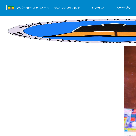
የኢትዮጵያ ፌዴራላዊ ዴሞክራሲያዊ ሪፐብሊክ
አግኙን
አማርኛ