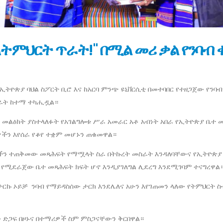
ለትምህርት ጥራት!" በሚል መሪ ቃል የንባብ
ትዮጵያ ባህል ስፖርት ቢሮ እና ከአርባ ምንጭ ዩኒቨርሲቲ በመተባበር የተዘጋጀው የንባ
 ካራት ከተማ ተካሒዷል።
ይ መልዕክት ያስተላለፉት የአገልግሎቱ ሥራ አመራር አቶ አብነት አበራ የኢትዮጵያ ቤተ 
ዎችን እየሰራ የቆየ ተቋም መሆኑን ጠቁመዋል።
ዶችን ተጠቅመው መጻሕፍት የማሟላት ስራ በትኩረት መስራት እንዳለባቸውና የኢትዮጵያ
 የሚደራጀው ቤተ መጻሕፍት ክፍት ሆኖ እንዲያገለግል ሊደረግ እንደሚገባም ተናግረዋል
ታርኩ ኦይቻ ንባብ የማይዳስሰው ታርክ እንደሌለና አሁን እየገጠመን ላለው የትምህርት ስ
ገው ድጋፍ በዞኑና በተማሪዎች ስም ምስጋናቸውን ቅርበዋል።