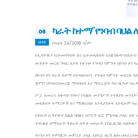
ካራት ከተማ"የንባብ ባህል 
06
MAR
የካቲት 24/2018 ዓ/ም
የኢትዮጵያ ቤተመዛግብት እና ቤተመጻሕፍት አገልግሎት፣ከደቡብ ኢ
ውይይት መርሐ ግብር አንዱ የሆነው የንባብ ሳምንት በኮንሶ ዞን
በኮንሶ ዞን ካራት ከተማ በተካሄደውን የንባብ ሳምንት መድረክ ላ
ጀምሮ በንባብ፣በመረጃ ማሰባሰብ እና ማደራጀት ላይ በርካታ ስራ
ሥራ አመራሩ በቀጣይ የዞኑና የክልሉ መንግሥት የተለያዩ መንገ
መጻሕፍት ተማሪዎች እና ማህበረሰቡ እንዲያነቡት እንዲሁም ዛሬ
የደቡብ ኢትዮጵያ ክልል ባህልና ስፖርት ቢሮ ምክትል ኃላፊ አቶ 
ትውልድ ለማፍራት ትኩረት ሰጥቶ መስራት ያስፈልጋል ብለዋል።
የኮንሶ ዞን ትምህርት መምሪያ ኃላፊ አሸናፊ በርሻ ለዞኑ በተደረ