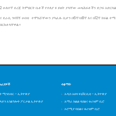
 ለ2 ሁለተኛ ደረጃ ትምህርት ቤቶች የተለያ ዩ ይዘት ያላቸው መጻሕፍቶችን ድጋፍ አድርጓ
እና ደራሲ ገዛኸኝ ሀብቴ ተሞክሯቸውን ያካፈሉ ሲሆን በ6ኛ፣በ8ኛ እና በ12ኛ ክፍል ተ
ተበርክቶላቸዋል።
ጠሪያዎች
ተቋማት
ት ሚንስቴር - ኢትዮጵያ
አዲስ አበባ ዩኒቨርሲቲ - ኢትዮጵያ
ንላይን አገልግሎት ፖርታል ኢትዮጵያ
አማራ ክልል ባህልና ቱሪዝም ቢሮ
ኦሮሚያ ባህልና ቱሪዝም ቢሮ