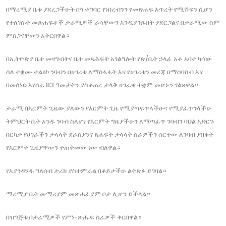
በማረሚያ ቤቱ ያደረጋችሁት በጎ ተግባር የነበረብንን የመጽሐፍ እጥረት የሚሽፍን ሲሆን
የተለገሱት መጽሐፍቶች ታራሚዎች ራሳቸውን እንዲያንጹበት ያደርጋልና በታራሚው ስም
ምስጋናቸውን አቅርበዋል።
በኢትዮጵያ ቤተ መዛግብትና ቤተ መጻሕፍት አገልግሎት የጽ/ቤት ኃላፊ አቶ አባተ ካሳው
ሰለ ተቋሙ ተልዕኮ ንባብን በሀገሪቱ ለማስፋፋት እና የሀገሪቱን መረጃ በማሰባስብ እና
በመሰነድ እየሰራ 83 ዓመታትን ያስቆጠረ ታላቅ ሀገራዊ ተቋም መሆኑን ገልጸዋል።
ታራሚ በእርምት ጊዜው ያለውን የእርምት ጊዜ የሚያጣፍጥላችሁና የሚያፈጥንላችሁ
ትምህርት ቤት አንዱ ንባብ ስለሆነ የእርምት ግዜያችሁን ለማጣፈጥ ንባብን ባህል አድርጉ
በርካታ የሀገራችን ታላላቅ ደራስያንና ጸሐፍት ታላላቅ ስራዎችን ሰርተው ለንባብ ያበቁት
የእርምት ጊዜያቸውን ተጠቅመው ነው ብለዋል።
የእያንዳንዱ ግለሰብ ታሪክ ያስተምራል በቆይታችሁ ልትጽፉ ይገባል።
ማረሚያ ቤት መማሪያም መጽሐፊያም ቦታ ሊሆን ይችላል።
በዝግጅቱ በታራሚዎች የሥነ-ጽሑፍ ስራዎች ቀርበዋል።