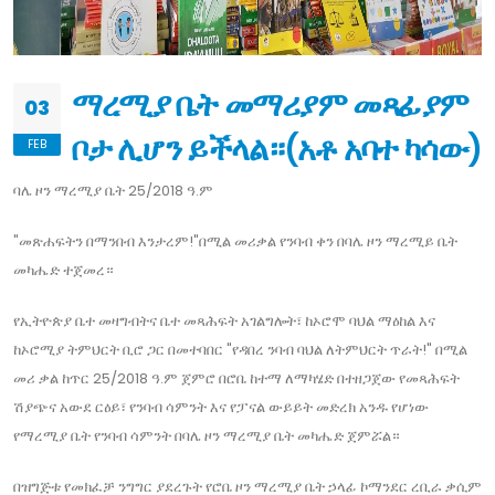
ማረሚያ ቤት መማሪያም መጻፊያም
03
ቦታ ሊሆን ይችላል።(አቶ አባተ ካሳው)
FEB
ባሌ ዞን ማረሚያ ቤት 25/2018 ዓ.ም
"መጽሐፍትን በማንበብ እንታረም!"በሚል መሪቃል የንባብ ቀን በባሌ ዞን ማረሚይ ቤት
መካሔድ ተጀመረ።
የኢትዮጵያ ቤተ መዛግብትና ቤተ መጻሕፍት አገልግሎት፣ ከኦሮሞ ባህል ማዕከል እና
ከኦሮሚያ ትምህርት ቢሮ ጋር በመተባበር "የዳበረ ንባብ ባህል ለትምህርት ጥራት!" በሚል
መሪ ቃል ከጥር 25/2018 ዓ.ም ጀምሮ በሮቤ ከተማ ለማካሄድ በተዘጋጀው የመጻሕፍት
ሽያጭና አውደ ርዕይ፣ የንባብ ሳምንት እና የፓናል ውይይት መድረክ አንዱ የሆነው
የማረሚያ ቤት የንባብ ሳምንት በባሌ ዞን ማረሚያ ቤት መካሔድ ጀምሯል።
በዝግጅቱ የመክፈቻ ንግግር ያደረጉት የሮቤ ዞን ማረሚያ ቤት ኃላፊ ኮማንደር ረቢራ ቃሲም