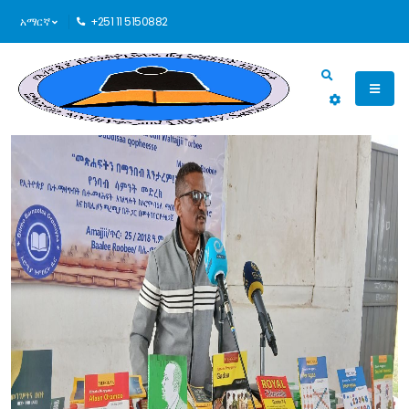
አማርኛ
+251 11 5150882