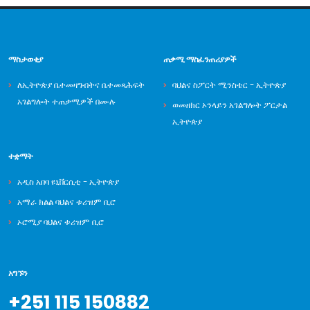
ማስታወቂያ
ጠቃሚ ማስፈንጠሪያዎች
ለኢትዮጵያ ቤተመዛግብትና ቤተመጻሕፍት
ባህልና ስፖርት ሚንስቴር - ኢትዮጵያ
አገልግሎት ተጠቃሚዎች በሙሉ
ወመዘክር ኦንላይን አገልግሎት ፖርታል
ኢትዮጵያ
ተቋማት
አዲስ አበባ ዩኒቨርሲቲ - ኢትዮጵያ
አማራ ክልል ባህልና ቱሪዝም ቢሮ
ኦሮሚያ ባህልና ቱሪዝም ቢሮ
አግኙን
+251 115 150882