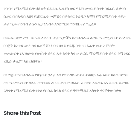
ንባብና የማረሚያ ቤት ህይወት በደራሲ ኢሳያስ ወርዶፋ፣የመዝጊያ ስንቅ በደራሲ ይታገሱ
ሲቀርብ በአዲስ አበባ ዩኒቨርሲቲ መምህሩ በዶክተር ኑረዲን አማን የማረሚያ ቤት ቆይታ
ታራሚው በንባብ ራሱን ሊያጎለብት እንደሚገባ ግንዛቤ ተሰጥቷል።
በመጨረሻም ሥነ-ጽሑፍ ላቀረቡ ታራሚዎችና ከአገልግሎቱ ለሮቤ ማረሚያ ቤት የተለገሱ
በበጀት ከአንድ መቶ ሰባ ዘጠኝ ሺህ ብር በላይ የፈጁ በቁጥር አራት መቶ አምስት
መጽሐፍት የአገልሎቱ የጽ/ቤት ኃላፊ አቶ አባተ ካሳው ለሮቤ ማረሚያ ቤት ኃላፊ ኮማንደር
ረቢራ ቃሲም አስረክበዋል።
በዝግጅቱ የአገልግሎቱ የጽ/ቤት ኃላፊ እና የዋና ዳይሬክተሩ ተወካይ አቶ አባተ ካሳው፣የሮቤ
ዞን ማረሚያ ቤት ኃላፊ ኮማንደር ረቢራ ቃሲም፣ደራሲ ኢሳያስ ኦርዶፋ እና ደራሲ ይታገሱ
ጌትነት የማረሚያ ቤቱ የተለያየ ስራ ክፍል ኃላፊዎች፣የሚድያ አካላት ተገኝተውበታል።
Share this Post