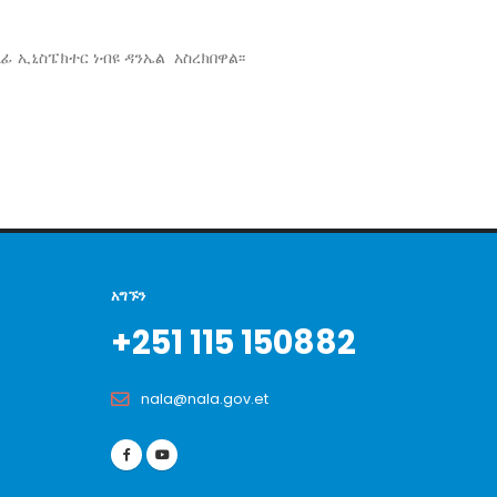
 ኢኒስፔክተር ነብዩ ዳንኤል አስረክበዋል፡፡
አግኙን
+251 115 150882
nala@nala.gov.et