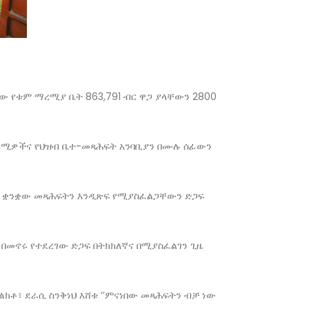
ው የቱም ማረሚያ ቤት 863,791 ብር ዋጋ ያላቸውን 2800
ታራሚዎችና የህዝብ ቤተ-መጻሕፍት አንባቢያን በሙሉ ሰፊውን
ፍቻ ቋንቋው መጻሕፍትን እንዲጽፍ የሚያስፈልጋቸውን ድጋፍ
በመኖሩ የተደረገው ድጋፍ በትክክለኛና በሚያስፈልገን ጊዜ
ቶ፣ ደራሲ ስንቅነህ እሸቱ ‘’ምናነበው መጻሕፍትን ብቻ ነው