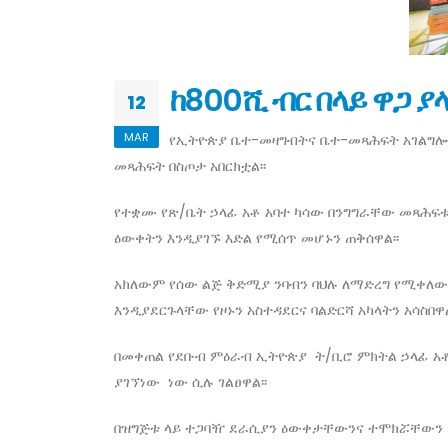
ከ800ሺ ብር በላይ ዋጋ 
12
MAR
የኢትዮጵያ ቤተ-መዛግብትና ቤተ-መጻሕፍት አገልግሎት 
መጻሕፍት በስጦታ አበርክቷል፡፡
የተቋሙ የጽ/ቤት ኃላፊ አቶ አባተ ካሳው በንግግራቸው መጻሕ
ዕውቀትን እንዲያገኙ እድል የሚሰጥ መሆኑን ጠቅሰዋል፡፡
አክለውም የሰው ልጅ ቅድሚያ ንባብን ባህሉ ለማድረግ የሚቀለው 
እንዲያደርጉላቸው የዞኑን አስተዳደርና ባልድርሻ አካላትን አሳስበዋ
በመቀጠል የደቡብ ምዕራብ ኢትዮጵያ ት/ቢሮ ምክትል ኃላፊ አቶ 
ያገኘነው ነው ሲሉ ገልፀዋል፡፡
በዝግጅቱ ላይ ተጋባዥ ደራሲያን ዕውቀታቸውንና ተሞክሯቸውን ያካ