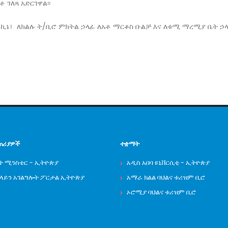
 ገለጻ አድርገዋል፡፡
 ኪኔ፣ ለክልሉ ት/ቢሮ ምክትል ኃላፊ ለአቶ ማርቆስ ቡልቻ እና ለቱሚ ማረሚያ ቤት ኃላፊ
ጠሪያዎች
ተቋማት
ት ሚንስቴር - ኢትዮጵያ
አዲስ አበባ ዩኒቨርሲቲ - ኢትዮጵያ
ንላይን አገልግሎት ፖርታል ኢትዮጵያ
አማራ ክልል ባህልና ቱሪዝም ቢሮ
ኦሮሚያ ባህልና ቱሪዝም ቢሮ