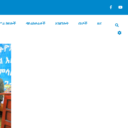
ሥራ ክፍሎች
ዳይሬክቶሬቶች
አገልግሎት
ሰነዶች
ዜና
ጠና