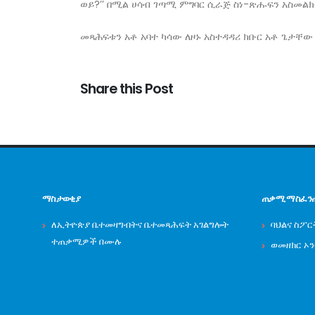
ወይ?’’ በሚል ሀሳብ ገጣሚ ምግባር ሲራጅ ስነ-ጽሑፍን አስመልክቶ
መጻሕፍቱን አቶ አባተ ካሳው ለዞኑ አስተዳዳሪ ክቡር አቶ ጌታቸው
Share this Post
ማስታወቂያ
ጠቃሚ ማስፈን
ለኢትዮጵያ ቤተመዛግብትና ቤተመጻሕፍት አገልግሎት
ባህልና ስፖር
ተጠቃሚዎች በሙሉ
ወመዘክር ኦ