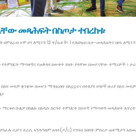
ያላቸው መጻሕፍት በስጦታ ተበረከቱ
በምዕራብ ኦሞ ዞን ለሚገኙ 12 ት/ቤቶች፣ 1 የሕህዝብ ቤተ-መጻሕፍትና በዞኑ ለሚገኘ
ፍቱ የትምህርት ማጣቀሻና የጠቅላላ ዕውቀት ይዘት ያላቸው በመሆናቸው ተማሪዎች ፣ 
በአፍ መፍቻ ቋንቋው በመሆኑ ማኅበረሰቡ በአኗኗሩና በተለያዩ ሀሳቦች ዙሪያ በአፍ መ
ል፡፡
ማርቆስ ቡልቻ በክልሉ በአዲሱ ስርዓተ ትምህርት ከፍተኛ የማጣቀሻ መጻሕፍት እጥረት 
ፈሉ ሲሆን ደራሲ አንዱዓለም አባተ(ዶ/ር) የንባብ ክበባት ምስረታ ጠቀሜታን አስመልክ