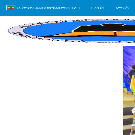
የኢትዮጵያ ፌዴራላዊ ዴሞክራሲያዊ ሪፐብሊክ
አግኙን
አማርኛ