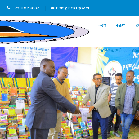
+251 11 5150882
nala@nala.gov.et
መነሻ
ተቋም
የ
ማስታወቂያዎች
ስል