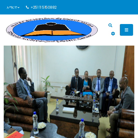
አማርኛ
+251 11 5150882