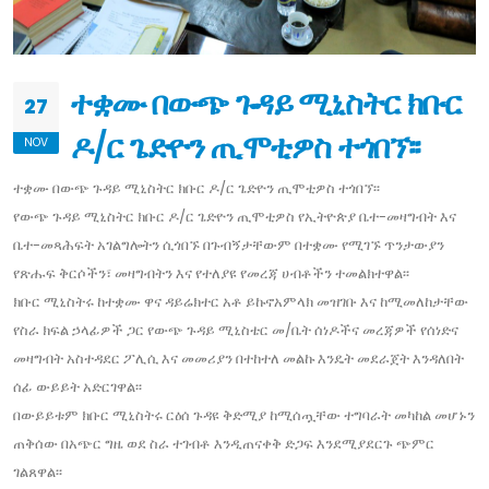
ተቋሙ በውጭ ጉዳይ ሚኒስትር ክቡር
27
ዶ/ር ጌድዮን ጢሞቲዎስ ተጎበኘ፡፡
NOV
ተቋሙ በውጭ ጉዳይ ሚኒስትር ክቡር ዶ/ር ጌድዮን ጢሞቲዎስ ተጎበኘ፡፡
የውጭ ጉዳይ ሚኒስትር ክቡር ዶ/ር ጌድዮን ጢሞቲዎስ የኢትዮጵያ ቤተ-መዛግብት እና
ቤተ-መጻሕፍት አገልግሎትን ሲጎበኙ በጉብኝታቸውም በተቋሙ የሚገኙ ጥንታውያን
የጽሑፍ ቅርሶችን፣ መዛግብትን እና የተለያዩ የመረጃ ሀብቶችን ተመልክተዋል፡፡
ክቡር ሚኒስትሩ ከተቋሙ ዋና ዳይሬክተር አቶ ይኩኖአምላክ መዝገቡ እና ከሚመለከታቸው
የስራ ክፍል ኃላፊዎች ጋር የውጭ ጉዳይ ሚኒስቴር መ/ቤት ሰነዶችና መረጃዎች የሰነድና
መዛግብት አስተዳደር ፖሊሲ እና መመሪያን በተከተለ መልኩ እንዴት መደራጀት እንዳለበት
ሰፊ ውይይት አድርገዋል፡፡
በውይይቱም ክቡር ሚኒስትሩ ርዕሰ ጉዳዩ ቅድሚያ ከሚሰጧቸው ተግባራት መካከል መሆኑን
ጠቅሰው በአጭር ግዜ ወደ ስራ ተገብቶ እንዲጠናቀቅ ድጋፍ እንደሚያደርጉ ጭምር
ገልጸዋል፡፡