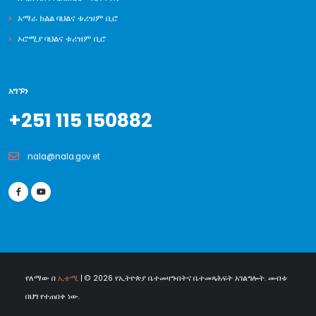
አማራ ክልል ባህልና ቱሪዝም ቢሮ
ኦሮሚያ ባህልና ቱሪዝም ቢሮ
አግኙን
+251 115 150882
nala@nala.gov.et
የለማው በ
ኢቴሚ
| © 2026 የኢትዮጵያ ቤተመዛግብትና ቤተመጻሕፍት አገልግሎት. መብቱ
በህግ የተጠበቀ ነው.