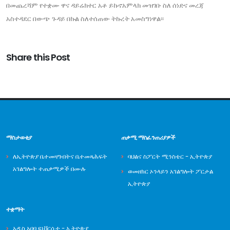
በመጨረሻም የተቋሙ ዋና ዳይሬክተር አቶ ይኩኖአምላክ መዝገቡ ስለ ሰነድና መረጃ
አስተዳደር በውጭ ጉዳይ በኩል ስለተሰጠው ትኩረት አመስግነዋል፡፡
Share this Post
ማስታወቂያ
ጠቃሚ ማስፈንጠሪያዎች
ለኢትዮጵያ ቤተመዛግብትና ቤተመጻሕፍት
ባህልና ስፖርት ሚንስቴር - ኢትዮጵያ
አገልግሎት ተጠቃሚዎች በሙሉ
ወመዘክር ኦንላይን አገልግሎት ፖርታል
ኢትዮጵያ
ተቋማት
አዲስ አበባ ዩኒቨርሲቲ - ኢትዮጵያ